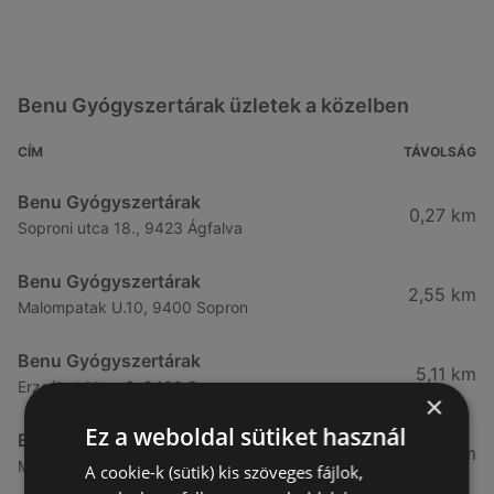
Benu Gyógyszertárak üzletek a közelben
CÍM
TÁVOLSÁG
Benu Gyógyszertárak
0,27 km
Soproni utca 18., 9423 Ágfalva
Benu Gyógyszertárak
2,55 km
Malompatak U.10, 9400 Sopron
Benu Gyógyszertárak
5,11 km
Erzsébet Utca 6, 9400 Sopron
×
Ez a weboldal sütiket használ
Benu Gyógyszertárak
5,24 km
Mátyás Király Utca 23, 9400 Sopron
A cookie-k (sütik) kis szöveges fájlok,