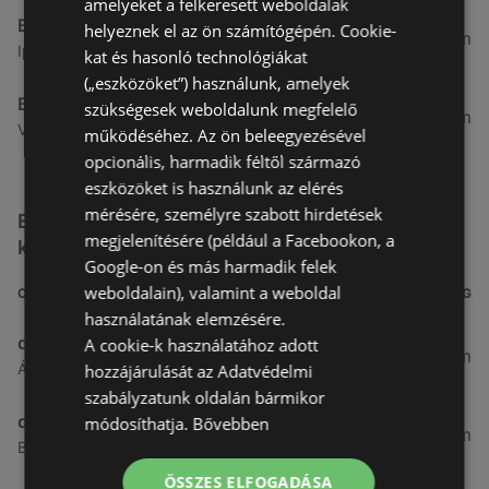
amelyeket a felkeresett weboldalak
Benu Gyógyszertárak
helyeznek el az ön számítógépén. Cookie-
7,03 km
Ipar Körút 30, 9400 Sopron
kat és hasonló technológiákat
(„eszközöket”) használunk, amelyek
Benu Gyógyszertárak
szükségesek weboldalunk megfelelő
26,99 km
Vasút Sor 1, 9432 Fertőd
működéséhez. Az ön beleegyezésével
opcionális, harmadik féltől származó
eszközöket is használunk az elérés
mérésére, személyre szabott hirdetések
Egyéb Kozmetikumok és Drogéria üzletek a
megjelenítésére (például a Facebookon, a
közelben
Google-on és más harmadik felek
weboldalain), valamint a weboldal
CÍM
TÁVOLSÁG
használatának elemzésére.
dm
A cookie-k használatához adott
3,26 km
Ágfalvi út 4, 9400, 9400 Sopron
hozzájárulását az Adatvédelmi
szabályzatunk oldalán bármikor
dm
módosíthatja.
Bővebben
3,28 km
Besenyő u. 23, 9400 Sopron
ÖSSZES ELFOGADÁSA