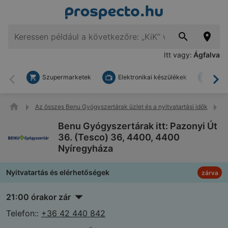
Itt vagy:
Ágfalva
Szupermarketek
Elektronikai készülékek
Bark
Vissza
To
Az összes Benu Gyógyszertárak üzlet és a nyitvatartási idők
B
Benu Gyógyszertárak itt: Pazonyi Út
36. (Tesco) 36, 4400, 4400
Nyíregyháza
Nyitvatartás és elérhetőségek
zárva
21:00 órakor zár
Telefon::
+36 42 440 842