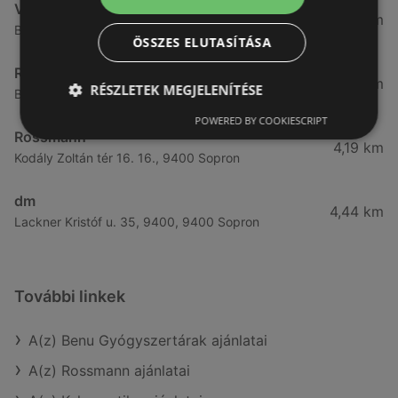
Vianni
3,57 km
Bánfalvi út 14., 9400 Sopron
ÖSSZES ELUTASÍTÁSA
Rossmann
3,83 km
RÉSZLETEK MEGJELENÍTÉSE
Bánfalvi út 6-8., 9400 Sopron
POWERED BY COOKIESCRIPT
Rossmann
4,19 km
Kodály Zoltán tér 16. 16., 9400 Sopron
dm
4,44 km
Lackner Kristóf u. 35, 9400, 9400 Sopron
További linkek
A(z) Benu Gyógyszertárak ajánlatai
A(z) Rossmann ajánlatai