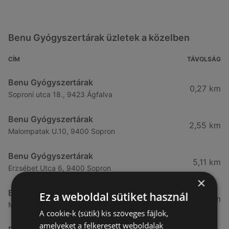
Benu Gyógyszertárak üzletek a közelben
CÍM
TÁVOLSÁG
Benu Gyógyszertárak
0,27 km
Soproni utca 18., 9423 Ágfalva
Benu Gyógyszertárak
2,55 km
Malompatak U.10, 9400 Sopron
Benu Gyógyszertárak
5,11 km
Erzsébet Utca 6, 9400 Sopron
×
Benu Gyógyszertárak
Ez a weboldal sütiket használ
5,24 km
Mátyás Király Utca 23, 9400 Sopron
A cookie-k (sütik) kis szöveges fájlok,
amelyeket a felkeresett weboldalak