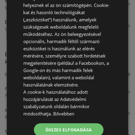
Benu Gyógyszertárak
7,03 km
helyeznek el az ön számítógépén. Cookie-
Ipar Körút 30, 9400 Sopron
kat és hasonló technológiákat
(„eszközöket”) használunk, amelyek
Benu Gyógyszertárak
26,99 km
szükségesek weboldalunk megfelelő
Vasút Sor 1, 9432 Fertőd
működéséhez. Az ön beleegyezésével
opcionális, harmadik féltől származó
eszközöket is használunk az elérés
Egyéb Kozmetikumok és Drogéria üzletek a
mérésére, személyre szabott hirdetések
közelben
megjelenítésére (például a Facebookon, a
Google-on és más harmadik felek
CÍM
TÁVOLSÁG
weboldalain), valamint a weboldal
használatának elemzésére.
dm
3,26 km
A cookie-k használatához adott
Ágfalvi út 4, 9400, 9400 Sopron
hozzájárulását az Adatvédelmi
szabályzatunk oldalán bármikor
dm
3,28 km
módosíthatja.
Bővebben
Besenyő u. 23, 9400 Sopron
ÖSSZES ELFOGADÁSA
Vianni