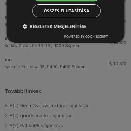
3,57 km
Bánfalvi út 14., 9400 Sopron
ÖSSZES ELUTASÍTÁSA
Rossmann
3,83 km
Bánfalvi út 6-8., 9400 Sopron
RÉSZLETEK MEGJELENÍTÉSE
POWERED BY COOKIESCRIPT
Rossmann
4,19 km
Kodály Zoltán tér 16. 16., 9400 Sopron
dm
4,44 km
Lackner Kristóf u. 35, 9400, 9400 Sopron
További linkek
A(z) Benu Gyógyszertárak ajánlatai
A(z) goods market ajánlatai
A(z) PatikaPlus ajánlatai