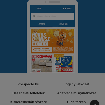
Prospecto.hu
Jogi nyilatkozat
Használati feltételek
Adatvédelmi nyilatkozat
Kiskereskedők részére
Oldaltérkép
A tete