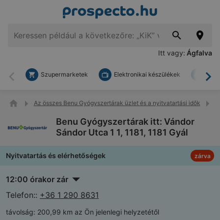
Itt vagy:
Ágfalva
Szupermarketek
Elektronikai készülékek
Bark
Vissza
To
Az összes Benu Gyógyszertárak üzlet és a nyitvatartási idők
B
Benu Gyógyszertárak itt: Vándor
Sándor Utca 1 1, 1181, 1181 Gyál
Nyitvatartás és elérhetőségek
zárva
12:00 órakor zár
Telefon::
+36 1 290 8631
távolság:
200,99 km az Ön jelenlegi helyzetétől