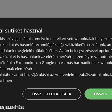
l sütiket használ
) kis szöveges fájlok, amelyeket a felkeresett weboldalak helyeznek
okie-kat és hasonló technológiákat („eszközöket”) használunk, a
ldalunk megfelelő működéséhez. Az ön beleegyezésével opcioná
szközöket is használunk az elérés mérésére, személyre szabott hi
(például a Facebookon, a Google-on és más harmadik felek webold
álatának elemzésére.
álatához adott hozzájárulását az Adatvédelmi szabályzatunk olda
vebben
ÖSSZES ELUTASÍTÁSA
ÖSSZES 
EGJELENÍTÉSE