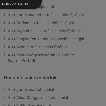
RED BY COOKIESCRIPT
A(z) Kulcs patika ajánlatai
A(z) goods market aktuális akciós újságjai
A(z) Oriflame aktuális akciós újságjai
A(z) Crystal nails aktuális akciós újságjai
A(z) Pingvin Patika aktuális akciós újságjai
A(z) Avon aktuális akciós újságjai
A(z) Benu Gyógyszertárak üzletei itt:
Sopron-Fertődi
Hasonló kiskereskedők
A(z) goods market ajánlatai
A(z) Alma Gyógyszertárak ajánlatai
A(z) PatikaPlus ajánlatai