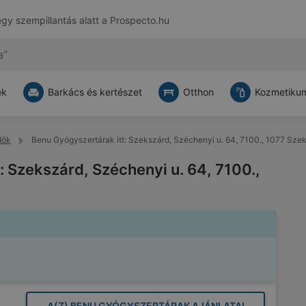
egy szempillantás alatt a
Prospecto.hu
ek
Barkács és kertészet
Otthon
Kozmetikum
dők
Benu Gyógyszertárak itt: Szekszárd, Széchenyi u. 64, 7100., 1077 Sze
: Szekszárd, Széchenyi u. 64, 7100.,
A(Z) BENU GYÓGYSZERTÁRAK AJÁNLATAI