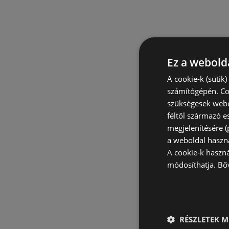
Ez a webolda
A cookie-k (sütik
számítógépén. Co
szükségesek webo
féltől származó e
megjelenítésére 
a weboldal haszn
A cookie-k haszn
módosíthatja.
Bő
RÉSZLETEK M