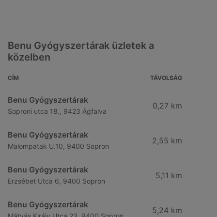
Benu Gyógyszertárak üzletek a
közelben
CÍM
TÁVOLSÁG
Benu Gyógyszertárak
0,27 km
Soproni utca 18., 9423 Ágfalva
Benu Gyógyszertárak
2,55 km
Malompatak U.10, 9400 Sopron
Benu Gyógyszertárak
5,11 km
Erzsébet Utca 6, 9400 Sopron
Benu Gyógyszertárak
5,24 km
Mátyás Király Utca 23, 9400 Sopron