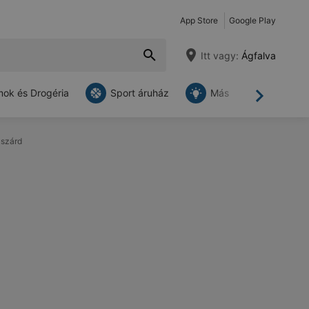
App Store
Google Play
Itt vagy:
Ágfalva
ok és Drogéria
Sport áruház
Más
Tovább
kszárd