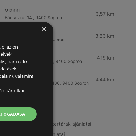
Vianni
3,57 km
Bánfalvi út 14., 9400 Sopron
×
Rossmann
3,83 km
Bánfalvi út 6-8., 9400 Sopron
 el az ön
melyek
Rossmann
4,19 km
lis, harmadik
Kodály Zoltán tér 16. 16., 9400 Sopron
rdetések
alain), valamint
dm
4,44 km
Lackner Kristóf u. 35, 9400, 9400 Sopron
lán bármikor
További linkek
ELFOGADÁSA
A(z) Benu Gyógyszertárak ajánlatai
A(z) Rossmann ajánlatai