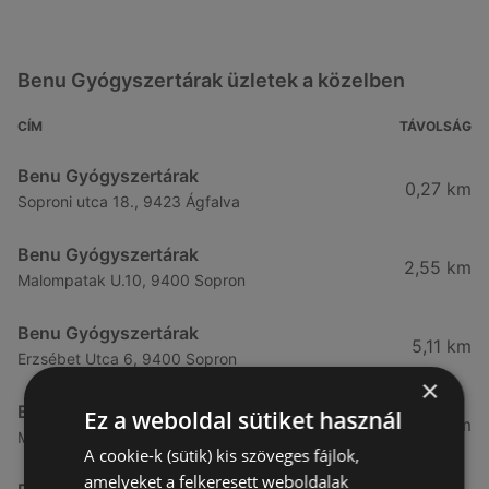
Benu Gyógyszertárak üzletek a közelben
CÍM
TÁVOLSÁG
Benu Gyógyszertárak
0,27 km
Soproni utca 18., 9423 Ágfalva
Benu Gyógyszertárak
2,55 km
Malompatak U.10, 9400 Sopron
Benu Gyógyszertárak
5,11 km
Erzsébet Utca 6, 9400 Sopron
×
Benu Gyógyszertárak
Ez a weboldal sütiket használ
5,24 km
Mátyás Király Utca 23, 9400 Sopron
A cookie-k (sütik) kis szöveges fájlok,
amelyeket a felkeresett weboldalak