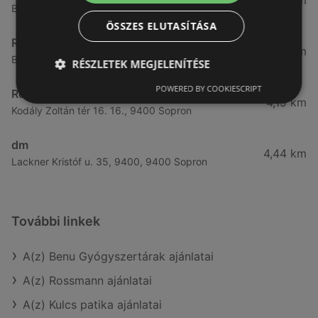
3,57 km
Bánfalvi út 14., 9400 Sopron
ÖSSZES ELUTASÍTÁSA
Rossmann
3,83 km
Bánfalvi út 6-8., 9400 Sopron
RÉSZLETEK MEGJELENÍTÉSE
POWERED BY COOKIESCRIPT
Rossmann
4,19 km
Kodály Zoltán tér 16. 16., 9400 Sopron
dm
4,44 km
Lackner Kristóf u. 35, 9400, 9400 Sopron
További linkek
A(z) Benu Gyógyszertárak ajánlatai
A(z) Rossmann ajánlatai
A(z) Kulcs patika ajánlatai