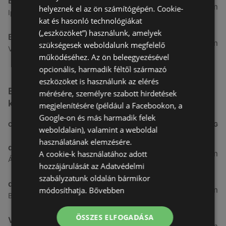
Benu Gyógyszertárak
7,03 km
helyeznek el az ön számítógépén. Cookie-
Ipar Körút 30, 9400 Sopron
kat és hasonló technológiákat
(„eszközöket”) használunk, amelyek
Benu Gyógyszertárak
26,99 km
szükségesek weboldalunk megfelelő
Vasút Sor 1, 9432 Fertőd
működéséhez. Az ön beleegyezésével
opcionális, harmadik féltől származó
eszközöket is használunk az elérés
Egyéb Kozmetikumok és Drogéria üzletek a
mérésére, személyre szabott hirdetések
közelben
megjelenítésére (például a Facebookon, a
Google-on és más harmadik felek
CÍM
TÁVOLSÁG
weboldalain), valamint a weboldal
használatának elemzésére.
dm
3,26 km
A cookie-k használatához adott
Ágfalvi út 4, 9400, 9400 Sopron
hozzájárulását az Adatvédelmi
szabályzatunk oldalán bármikor
dm
3,28 km
módosíthatja.
Bővebben
Besenyő u. 23, 9400 Sopron
ÖSSZES ELFOGADÁSA
Vianni