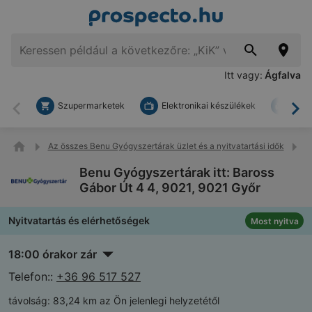
Itt vagy:
Ágfalva
Szupermarketek
Elektronikai készülékek
Bark
Vissza
To
Az összes Benu Gyógyszertárak üzlet és a nyitvatartási idők
B
Benu Gyógyszertárak itt: Baross
Gábor Út 4 4, 9021, 9021 Győr
Nyitvatartás és elérhetőségek
Most nyitva
18:00 órakor zár
Telefon::
+36 96 517 527
távolság:
83,24 km az Ön jelenlegi helyzetétől