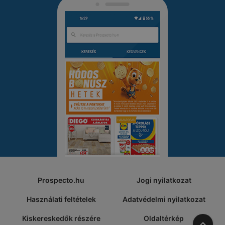
Prospecto.hu
Jogi nyilatkozat
Használati feltételek
Adatvédelmi nyilatkozat
Kiskereskedők részére
Oldaltérkép
A tete