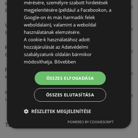
mérésére, személyre szabott hirdetések
dm
3,28 km
megjelenítésére (például a Facebookon, a
Besenyő u. 23, 9400 Sopron
Google-on és más harmadik felek
weboldalain), valamint a weboldal
Vianni
3,57 km
használatának elemzésére.
Bánfalvi út 14., 9400 Sopron
A cookie-k használatához adott
hozzájárulását az Adatvédelmi
Rossmann
3,83 km
szabályzatunk oldalán bármikor
Bánfalvi út 6-8., 9400 Sopron
módosíthatja.
Bővebben
Rossmann
4,19 km
Kodály Zoltán tér 16. 16., 9400 Sopron
ÖSSZES ELFOGADÁSA
dm
ÖSSZES ELUTASÍTÁSA
4,44 km
Lackner Kristóf u. 35, 9400, 9400 Sopron
RÉSZLETEK MEGJELENÍTÉSE
POWERED BY COOKIESCRIPT
További linkek