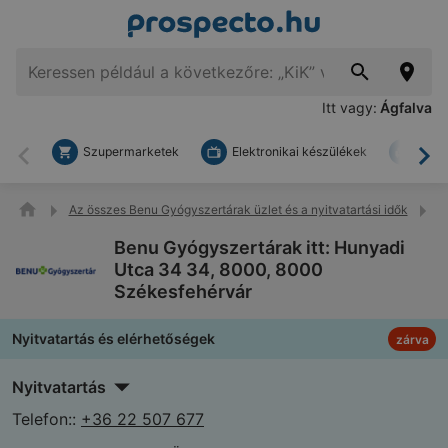
Itt vagy:
Ágfalva
Szupermarketek
Elektronikai készülékek
Bark
Vissza
To
Az összes Benu Gyógyszertárak üzlet és a nyitvatartási idők
B
Benu Gyógyszertárak itt: Hunyadi
Utca 34 34, 8000, 8000
Székesfehérvár
Nyitvatartás és elérhetőségek
zárva
Nyitvatartás
Telefon::
+36 22 507 677