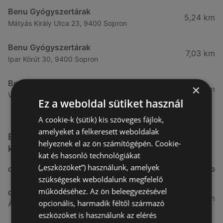
Benu Gyógyszertárak
5,24 km
Mátyás Király Utca 23, 9400 Sopron
Benu Gyógyszertárak
7,03 km
Ipar Körút 30, 9400 Sopron
Benu Gyógyszertárak
×
26,99 km
Vasút Sor 1, 9432 Fertőd
Ez a weboldal sütiket használ
A cookie-k (sütik) kis szöveges fájlok,
amelyeket a felkeresett weboldalak
Egyéb Kozmetikumok és Drogéria üzletek a
helyeznek el az ön számítógépén. Cookie-
közelben
kat és hasonló technológiákat
(„eszközöket”) használunk, amelyek
CÍM
TÁVOLSÁG
szükségesek weboldalunk megfelelő
működéséhez. Az ön beleegyezésével
dm
3,26 km
opcionális, harmadik féltől származó
Ágfalvi út 4, 9400, 9400 Sopron
eszközöket is használunk az elérés