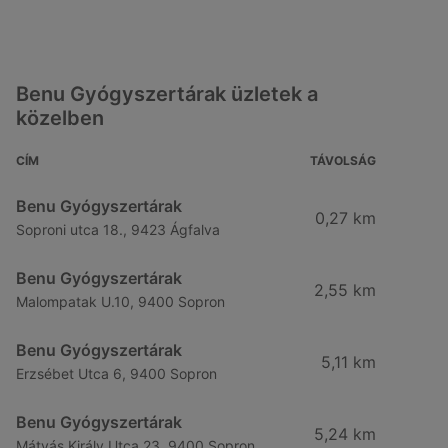
Benu Gyógyszertárak üzletek a
közelben
CÍM
TÁVOLSÁG
Benu Gyógyszertárak
0,27 km
Soproni utca 18., 9423 Ágfalva
Benu Gyógyszertárak
2,55 km
Malompatak U.10, 9400 Sopron
Benu Gyógyszertárak
5,11 km
Erzsébet Utca 6, 9400 Sopron
Benu Gyógyszertárak
5,24 km
Mátyás Király Utca 23, 9400 Sopron