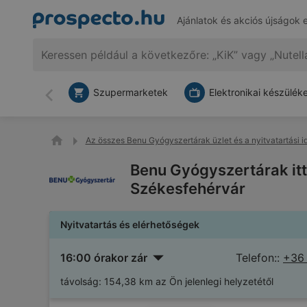
Ajánlatok és akciós újságok 
Szupermarketek
Elektronikai készülék
Vissza
Az összes Benu Gyógyszertárak üzlet és a nyitvatartási i
Benu Gyógyszertárak it
Székesfehérvár
Nyitvatartás és elérhetőségek
16:00 órakor zár
Telefon::
+36
távolság:
154,38 km az Ön jelenlegi helyzetétől