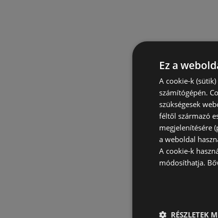
Ez a webolda
A cookie-k (sütik
számítógépén. Co
szükségesek webo
féltől származó e
megjelenítésére 
a weboldal haszn
A cookie-k haszn
módosíthatja.
Bő
RÉSZLETEK M