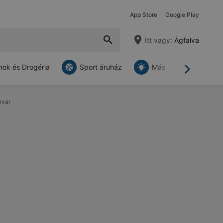
App Store
Google Play
Itt vagy:
Ágfalva
ok és Drogéria
Sport áruház
Más
Tovább
rvár