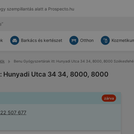
egy szempillantás alatt a
Prospecto.hu
ek
Barkács és kertészet
Otthon
Kozmetikum
dők
Benu Gyógyszertárak itt: Hunyadi Utca 34 34, 8000, 8000 Székesfehé
t: Hunyadi Utca 34 34, 8000, 8000
zárva
 22 507 677