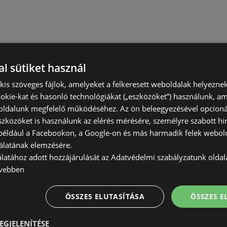
l sütiket használ
) kis szöveges fájlok, amelyeket a felkeresett weboldalak helyeznek
okie-kat és hasonló technológiákat („eszközöket”) használunk, a
ldalunk megfelelő működéséhez. Az ön beleegyezésével opcioná
szközöket is használunk az elérés mérésére, személyre szabott hi
(például a Facebookon, a Google-on és más harmadik felek webold
álatának elemzésére.
álatához adott hozzájárulását az Adatvédelmi szabályzatunk olda
vebben
ÖSSZES ELUTASÍTÁSA
ÖSSZES 
EGJELENÍTÉSE