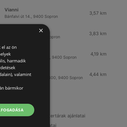
Vianni
3,57 km
Bánfalvi út 14., 9400 Sopron
×
Rossmann
3,83 km
Bánfalvi út 6-8., 9400 Sopron
 el az ön
Rossmann
melyek
4,19 km
Kodály Zoltán tér 16. 16., 9400 Sopron
lis, harmadik
rdetések
dm
alain), valamint
4,44 km
Lackner Kristóf u. 35, 9400, 9400 Sopron
lán bármikor
További linkek
ELFOGADÁSA
A(z) Benu Gyógyszertárak ajánlatai
A(z) Douglas ajánlatai