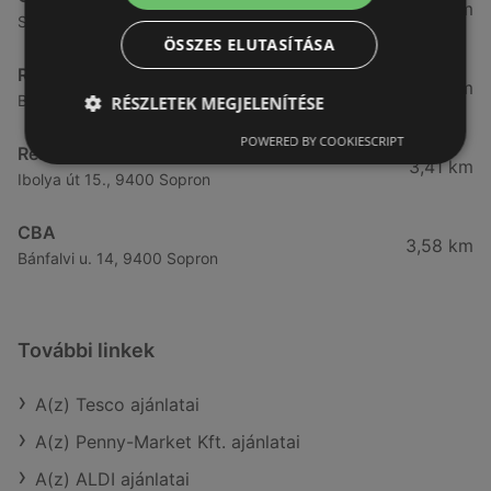
3,31 km
Somfalvi u. 14., 9400 Sopron
ÖSSZES ELUTASÍTÁSA
Reál
3,32 km
Besenyő u. 16., 9400 Sopron
RÉSZLETEK MEGJELENÍTÉSE
POWERED BY COOKIESCRIPT
Reál
3,41 km
Ibolya út 15., 9400 Sopron
CBA
3,58 km
Bánfalvi u. 14, 9400 Sopron
További linkek
A(z) Tesco ajánlatai
A(z) Penny-Market Kft. ajánlatai
A(z) ALDI ajánlatai