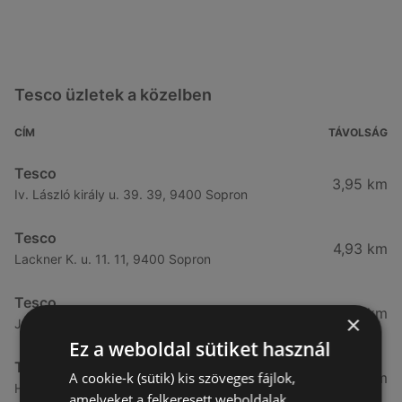
Tesco üzletek a közelben
CÍM
TÁVOLSÁG
Tesco
3,95 km
Iv. László király u. 39. 39, 9400 Sopron
Tesco
4,93 km
Lackner K. u. 11. 11, 9400 Sopron
Tesco
5,01 km
×
József A. u. 1. 1, 9400 Sopron
Ez a weboldal sütiket használ
Tesco
A cookie-k (sütik) kis szöveges fájlok,
5,4 km
Hátsókapu. u. 8. 8, 9400 Sopron
amelyeket a felkeresett weboldalak