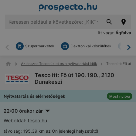
Itt vagy:
Ágfalva
Szupermarketek
Elektronikai készülékek
Bark
Vissza
To
Az összes Tesco üzlet és a nyitvatartási idők
Tesco itt: Fő út 
Tesco itt: Fő út 190. 190., 2120
Dunakeszi
Nyitvatartás és elérhetőségek
Most nyitva
22:00 órakor zár
Weboldal:
tesco.hu
távolság:
195,39 km az Ön jelenlegi helyzetétől