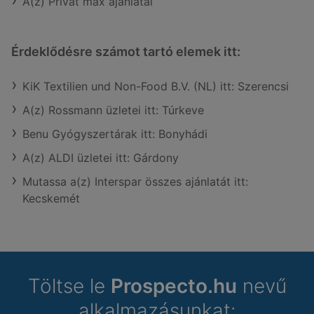
A(z) Privát max ajánlatai
Érdeklődésre számot tartó elemek itt:
KiK Textilien und Non-Food B.V. (NL) itt: Szerencsi
A(z) Rossmann üzletei itt: Túrkeve
Benu Gyógyszertárak itt: Bonyhádi
A(z) ALDI üzletei itt: Gárdony
Mutassa a(z) Interspar összes ajánlatát itt:
Kecskemét
Töltse le
Prospecto.hu
nevű
alkalmazásunkat: