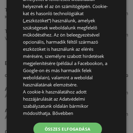
helyeznek el az ön számítógépén. Cookie-
Tesco
kat és hasonló technológiákat
5,58 km
Király J. u. 3. 3, 9400 Sopron
(„eszközöket”) használunk, amelyek
szükségesek weboldalunk megfelelő
Tesco
működéséhez. Az ön beleegyezésével
5,84 km
Végfordulat u. 9. 9, 9400 Sopron
opcionális, harmadik féltől származó
eszközöket is használunk az elérés
mérésére, személyre szabott hirdetések
Egyéb Szupermarketek üzletek a közelben
megjelenítésére (például a Facebookon, a
Google-on és más harmadik felek
CÍM
TÁVOLSÁG
weboldalain), valamint a weboldal
használatának elemzésére.
Aldi
A cookie-k használatához adott
3,26 km
Ágfalvi út 4/A., 9400 Sopron
hozzájárulását az Adatvédelmi
szabályzatunk oldalán bármikor
ALDI
módosíthatja.
Bővebben
3,26 km
Ágfalvi út 4/a, 9400 Sopron
ÖSSZES ELFOGADÁSA
CBA