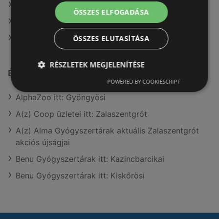
A(z) Müller HU ajánlatai
ÖSSZES ELFOGADÁSA
A(z) AlphaZoo ajánlatai
A(z) G'Roby ajánlatai
ÖSSZES ELUTASÍTÁSA
RÉSZLETEK MEGJELENÍTÉSE
Érdeklődésre számot tartó elemek itt:
POWERED BY COOKIESCRIPT
AlphaZoo itt: Gyöngyösi
A(z) Coop üzletei itt: Zalaszentgrót
A(z) Alma Gyógyszertárak aktuális Zalaszentgrót
akciós újságjai
Benu Gyógyszertárak itt: Kazincbarcikai
Benu Gyógyszertárak itt: Kiskőrösi