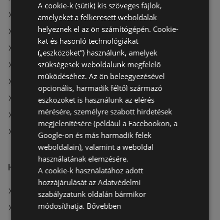
A cookie-k (sütik) kis szöveges fájlok,
A(z) ALDI ajánlatai
amelyeket a felkeresett weboldalak
helyeznek el az ön számítógépén. Cookie-
A(z) Coop ajánlatai
kat és hasonló technológiákat
A(z) Ecofamily aktuális akciós újságjai
(„eszközöket”) használunk, amelyek
szükségesek weboldalunk megfelelő
A(z) Privát aktuális akciós újságjai
működéséhez. Az ön beleegyezésével
A(z) Reál aktuális akciós újságjai
opcionális, harmadik féltől származó
A(z) AlphaZoo aktuális akciós újságjai
eszközöket is használunk az elérés
mérésére, személyre szabott hirdetések
A(z) Coop aktuális akciós újságjai
megjelenítésére (például a Facebookon, a
A(z) Spar üzletei itt: Sopron-Fertődi
Google-on és más harmadik felek
weboldalain), valamint a weboldal
használatának elemzésére.
Hasonló kiskereskedők
A cookie-k használatához adott
hozzájárulását az Adatvédelmi
A(z) ALDI ajánlatai
szabályzatunk oldalán bármikor
módosíthatja.
Bővebben
A(z) Privát ajánlatai