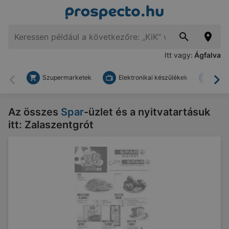
Itt vagy:
Ágfalva
Szupermarketek
Elektronikai készülékek
Bark
Vissza
To
Az összes
Spar
-üzlet és a nyitvatartásuk
itt: Zalaszentgrót