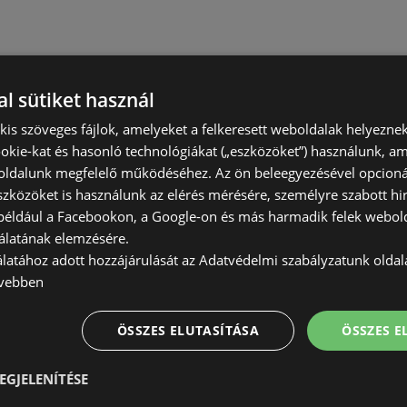
l sütiket használ
) kis szöveges fájlok, amelyeket a felkeresett weboldalak helyeznek
okie-kat és hasonló technológiákat („eszközöket”) használunk, a
ldalunk megfelelő működéséhez. Az ön beleegyezésével opcioná
szközöket is használunk az elérés mérésére, személyre szabott hi
(például a Facebookon, a Google-on és más harmadik felek webold
álatának elemzésére.
álatához adott hozzájárulását az Adatvédelmi szabályzatunk olda
vebben
ÖSSZES ELUTASÍTÁSA
ÖSSZES 
EGJELENÍTÉSE