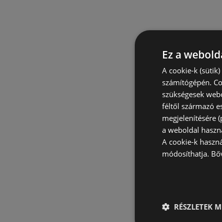
Ez a webolda
A cookie-k (sütik
számítógépén. Co
szükségesek webo
féltől származó e
megjelenítésére 
a weboldal haszn
A cookie-k haszn
módosíthatja.
Bő
RÉSZLETEK M