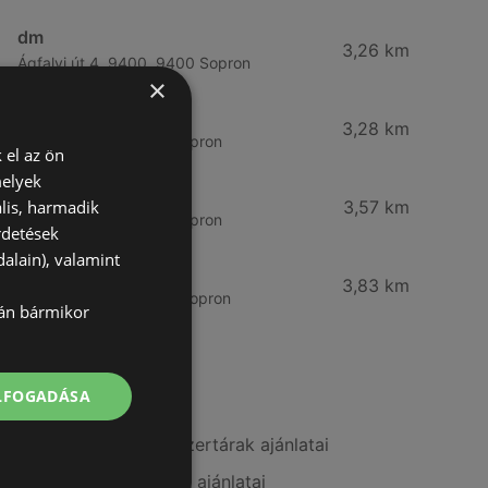
dm
3,26 km
Ágfalvi út 4, 9400, 9400 Sopron
×
dm
3,28 km
Besenyő u. 23, 9400 Sopron
 el az ön
melyek
Vianni
lis, harmadik
3,57 km
Bánfalvi út 14., 9400 Sopron
rdetések
alain), valamint
Rossmann
3,83 km
Bánfalvi út 6-8., 9400 Sopron
lán bármikor
További linkek
ELFOGADÁSA
A(z) Alma Gyógyszertárak ajánlatai
A(z) Pingvin Patika ajánlatai