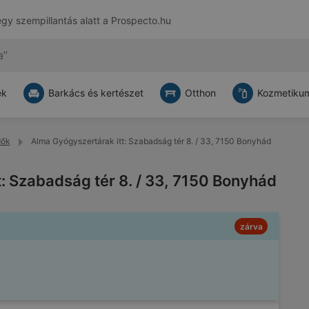
egy szempillantás alatt a
Prospecto.hu
ek
Barkács és kertészet
Otthon
Kozmetikum
dők
Alma Gyógyszertárak itt: Szabadság tér 8. / 33, 7150 Bonyhád
: Szabadság tér 8. / 33, 7150 Bonyhád
zárva