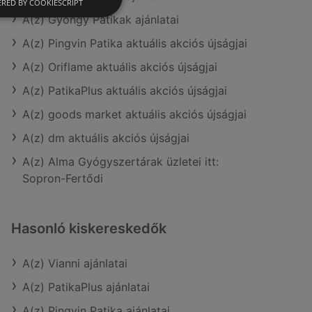
RED BY COOKIESCRIPT
A(z) Gyöngy Patikak ajánlatai
A(z) Pingvin Patika aktuális akciós újságjai
A(z) Oriflame aktuális akciós újságjai
A(z) PatikaPlus aktuális akciós újságjai
A(z) goods market aktuális akciós újságjai
A(z) dm aktuális akciós újságjai
A(z) Alma Gyógyszertárak üzletei itt:
Sopron-Fertődi
Hasonló kiskereskedők
A(z) Vianni ajánlatai
A(z) PatikaPlus ajánlatai
A(z) Pingvin Patika ajánlatai