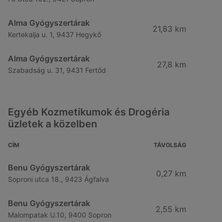
Alma Gyógyszertárak
21,83 km
Kertekalja u. 1, 9437 Hegykő
Alma Gyógyszertárak
27,8 km
Szabadság u. 31, 9431 Fertőd
Egyéb Kozmetikumok és Drogéria
üzletek a közelben
CÍM
TÁVOLSÁG
Benu Gyógyszertárak
0,27 km
Soproni utca 18., 9423 Ágfalva
Benu Gyógyszertárak
2,55 km
Malompatak U.10, 9400 Sopron