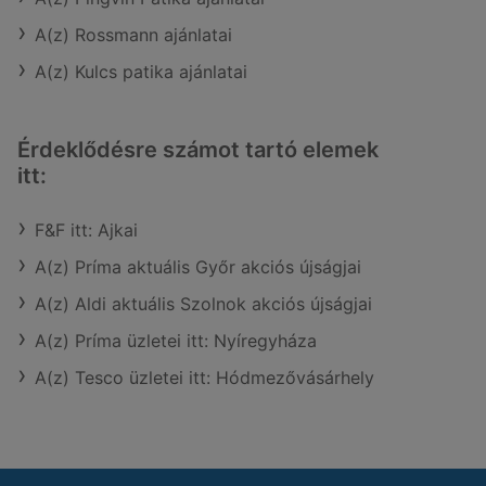
A(z) Rossmann ajánlatai
A(z) Kulcs patika ajánlatai
Érdeklődésre számot tartó elemek
itt:
F&F itt: Ajkai
A(z) Príma aktuális Győr akciós újságjai
A(z) Aldi aktuális Szolnok akciós újságjai
A(z) Príma üzletei itt: Nyíregyháza
A(z) Tesco üzletei itt: Hódmezővásárhely