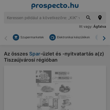
Itt vagy:
Ágfalva
Szupermarketek
Elektronikai készülékek
Bark
Vissza
To
Az összes
Spar
-üzlet és -nyitvatartás a(z)
Tiszaújvárosi régióban