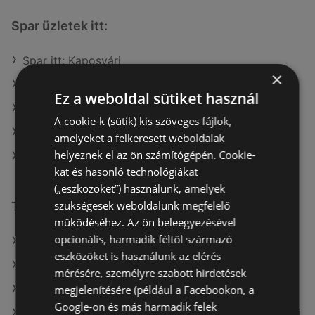
Spar üzletek itt:
Spar itt: Kaposvári
×
Spar itt: Ajkai
Ez a weboldal sütiket használ
Spar itt: Gárdonyi
A cookie-k (sütik) kis szöveges fájlok,
Spar itt: Veresegyházi
amelyeket a felkeresett weboldalak
helyeznek el az ön számítógépén. Cookie-
Spar itt: Hatvani
kat és hasonló technológiákat
(„eszközöket”) használunk, amelyek
szükségesek weboldalunk megfelelő
További linkek
működéséhez. Az ön beleegyezésével
opcionális, harmadik féltől származó
A(z) Spar ajánlatai
eszközöket is használunk az elérés
A(z) COOP Szolnok Zrt. ajánlatai
mérésére, személyre szabott hirdetések
A(z) Tesco ajánlatai
megjelenítésére (például a Facebookon, a
Google-on és más harmadik felek
A(z) Fressnapf-Hungária Kft. aktuális akciós újságjai