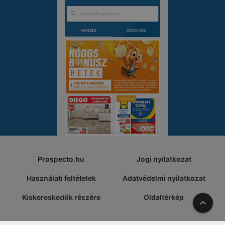
Prospecto.hu
Jogi nyilatkozat
Használati feltételek
Adatvédelmi nyilatkozat
Kiskereskedők részére
Oldaltérkép
A tete