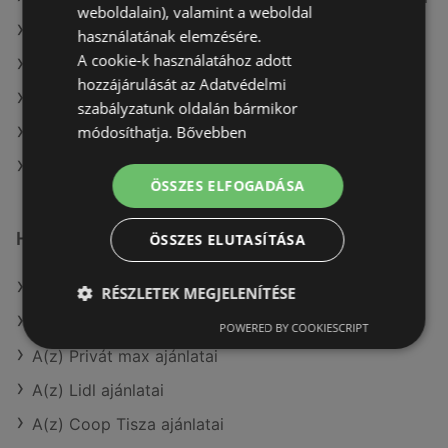
weboldalain), valamint a weboldal
A(z) CBA aktuális akciós újságjai
használatának elemzésére.
A cookie-k használatához adott
A(z) Müller HU aktuális akciós újságjai
hozzájárulását az Adatvédelmi
A(z) ALDI aktuális akciós újságjai
szabályzatunk oldalán bármikor
módosíthatja.
Bővebben
A(z) Tesco aktuális akciós újságjai
A(z) Spar üzletei itt: Sopron-Fertődi
ÖSSZES ELFOGADÁSA
Hasonló kiskereskedők
ÖSSZES ELUTASÍTÁSA
A(z) Penny-Market Kft. ajánlatai
RÉSZLETEK MEGJELENÍTÉSE
A(z) Metro ajánlatai
POWERED BY COOKIESCRIPT
A(z) Privát max ajánlatai
A(z) Lidl ajánlatai
A(z) Coop Tisza ajánlatai