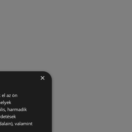
×
 el az ön
melyek
lis, harmadik
rdetések
alain), valamint