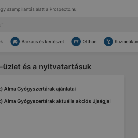
egy szempillantás alatt a
Prospecto.hu
ek
Barkács és kertészet
Otthon
Kozmetikum
-üzlet és a nyitvatartásuk
) Alma Gyógyszertárak ajánlatai
) Alma Gyógyszertárak aktuális akciós újságjai