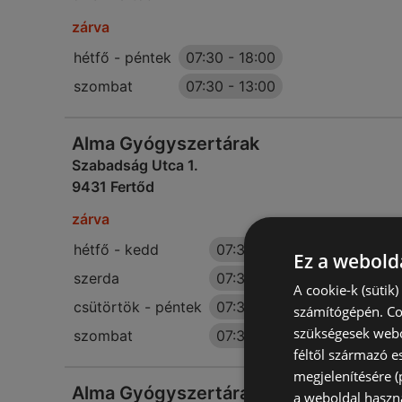
zárva
hétfő - péntek
07:30
-
18:00
szombat
07:30
-
13:00
Alma Gyógyszertárak
Szabadság Utca 1.
9431 Fertőd
zárva
hétfő - kedd
07:30
-
18:00
Ez a webolda
szerda
07:30
-
13:00
A cookie-k (sütik
csütörtök - péntek
07:30
-
18:00
számítógépén. Co
szükségesek webo
szombat
07:30
-
13:00
féltől származó e
megjelenítésére 
Alma Gyógyszertárak
a weboldal haszn