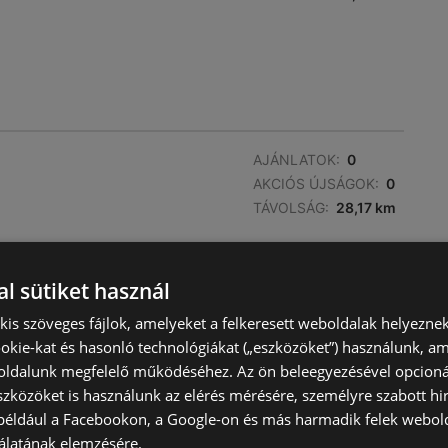
AJÁNLATOK:
0
AKCIÓS ÚJSÁGOK:
0
TÁVOLSÁG:
28,17 km
l sütiket használ
) kis szöveges fájlok, amelyeket a felkeresett weboldalak helyeznek
okie-kat és hasonló technológiákat („eszközöket”) használunk, a
ldalunk megfelelő működéséhez. Az ön beleegyezésével opcioná
szközöket is használunk az elérés mérésére, személyre szabott hi
(például a Facebookon, a Google-on és más harmadik felek webold
AJÁNLATOK:
0
álatának elemzésére.