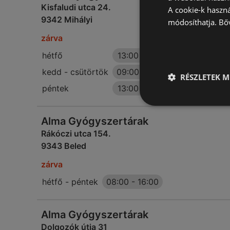
Kisfaludi utca 24.
A cookie-k haszn
9342 Mihályi
módosíthatja.
Bő
zárva
hétfő
13:00
-
15:30
kedd - csütörtök
09:00
-
13:00
RÉSZLETEK M
péntek
13:00
-
15:30
Alma Gyógyszertárak
Rákóczi utca 154.
9343 Beled
zárva
hétfő - péntek
08:00
-
16:00
Alma Gyógyszertárak
Dolgozók útja 31