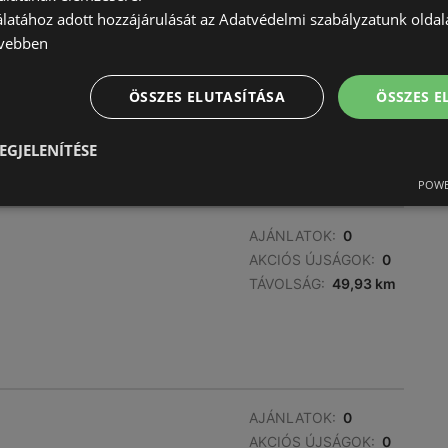
AKCIÓS ÚJSÁGOK:
0
álatához adott hozzájárulását az Adatvédelmi szabályzatunk olda
TÁVOLSÁG:
47,14 km
vebben
ÖSSZES ELUTASÍTÁSA
ÖSSZES 
EGJELENÍTÉSE
POWE
AJÁNLATOK:
0
AKCIÓS ÚJSÁGOK:
0
TÁVOLSÁG:
49,93 km
AJÁNLATOK:
0
AKCIÓS ÚJSÁGOK:
0