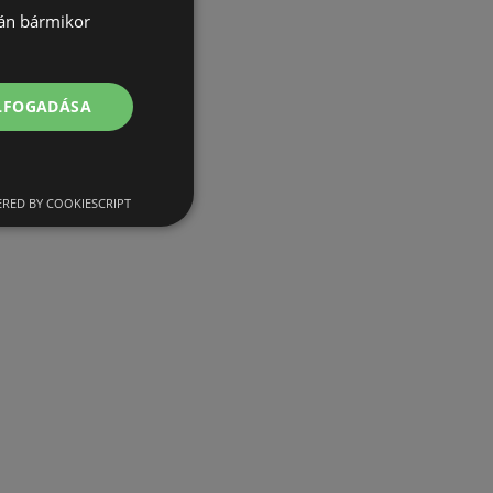
lán bármikor
ELFOGADÁSA
RED BY COOKIESCRIPT