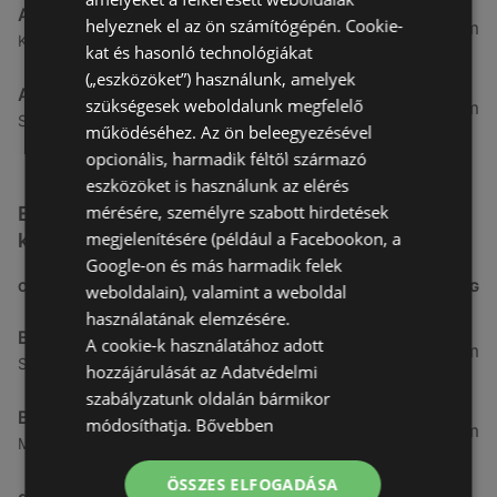
Alma Gyógyszertárak
helyeznek el az ön számítógépén. Cookie-
21,83 km
Kertekalja u. 1, 9437 Hegykő
kat és hasonló technológiákat
(„eszközöket”) használunk, amelyek
Alma Gyógyszertárak
szükségesek weboldalunk megfelelő
27,8 km
Szabadság u. 31, 9431 Fertőd
működéséhez. Az ön beleegyezésével
opcionális, harmadik féltől származó
eszközöket is használunk az elérés
mérésére, személyre szabott hirdetések
Egyéb Kozmetikumok és Drogéria üzletek a
megjelenítésére (például a Facebookon, a
közelben
Google-on és más harmadik felek
CÍM
TÁVOLSÁG
weboldalain), valamint a weboldal
használatának elemzésére.
Benu Gyógyszertárak
A cookie-k használatához adott
0,27 km
Soproni utca 18., 9423 Ágfalva
hozzájárulását az Adatvédelmi
szabályzatunk oldalán bármikor
Benu Gyógyszertárak
módosíthatja.
Bővebben
2,55 km
Malompatak U.10, 9400 Sopron
ÖSSZES ELFOGADÁSA
dm