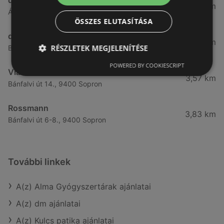
3,26 km
Ágfalvi út 4, 9400, 9400 Sopron
ÖSSZES ELUTASÍTÁSA
dm
3,28 km
RÉSZLETEK MEGJELENÍTÉSE
Besenyő u. 23, 9400 Sopron
POWERED BY COOKIESCRIPT
Vianni
3,57 km
Bánfalvi út 14., 9400 Sopron
Rossmann
3,83 km
Bánfalvi út 6-8., 9400 Sopron
További linkek
A(z) Alma Gyógyszertárak ajánlatai
A(z) dm ajánlatai
A(z) Kulcs patika ajánlatai