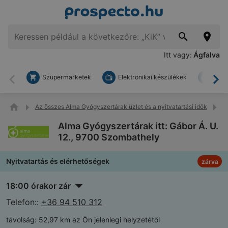
Itt vagy:
Ágfalva
Szupermarketek
Elektronikai készülékek
Bark
Vissza
To
Az összes Alma Gyógyszertárak üzlet és a nyitvatartási idők
A
Alma Gyógyszertárak itt: Gábor Á. U.
12., 9700 Szombathely
Nyitvatartás és elérhetőségek
zárva
18:00 órakor zár
Telefon::
+36 94 510 312
távolság:
52,97 km az Ön jelenlegi helyzetétől