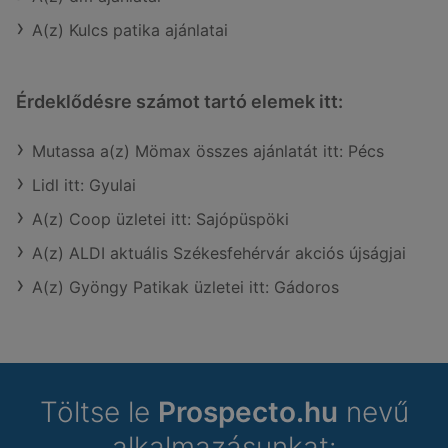
A(z) Kulcs patika ajánlatai
Érdeklődésre számot tartó elemek itt:
Mutassa a(z) Mömax összes ajánlatát itt: Pécs
Lidl itt: Gyulai
A(z) Coop üzletei itt: Sajópüspöki
A(z) ALDI aktuális Székesfehérvár akciós újságjai
A(z) Gyöngy Patikak üzletei itt: Gádoros
Töltse le
Prospecto.hu
nevű
alkalmazásunkat: