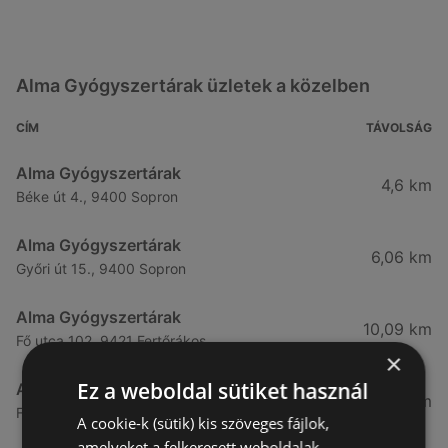
Alma Gyógyszertárak üzletek a közelben
CÍM
TÁVOLSÁG
Alma Gyógyszertárak
4,6 km
Béke út 4., 9400 Sopron
Alma Gyógyszertárak
6,06 km
Győri út 15., 9400 Sopron
Alma Gyógyszertárak
10,09 km
Fő utca 102, 9421 Fertőrákos
×
Ez a weboldal sütiket használ
Alma Gyógyszertárak
10,27 km
Fő Utca 102., 9421 Sopron
A cookie-k (sütik) kis szöveges fájlok,
amelyeket a felkeresett weboldalak