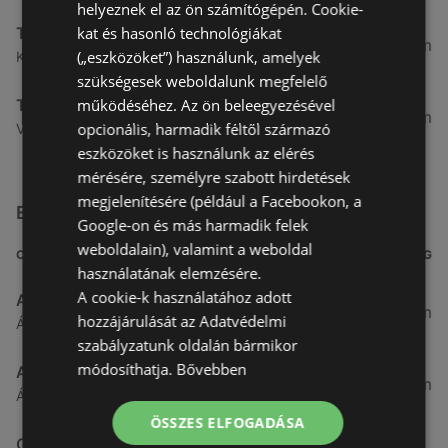
helyeznek el az ön számítógépén. Cookie-
kat és hasonló technológiákat
Tesco
5,58 km
(„eszközöket”) használunk, amelyek
Király J. u. 3. 3, 9400 Sopron
szükségesek weboldalunk megfelelő
működéséhez. Az ön beleegyezésével
Tesco
5,84 km
opcionális, harmadik féltől származó
Végfordulat u. 9. 9, 9400 Sopron
eszközöket is használunk az elérés
mérésére, személyre szabott hirdetések
megjelenítésére (például a Facebookon, a
Egyéb Szupermarketek üzletek a közelben
Google-on és más harmadik felek
weboldalain), valamint a weboldal
CÍM
TÁVOLSÁG
használatának elemzésére.
A cookie-k használatához adott
Aldi
3,26 km
hozzájárulását az Adatvédelmi
Ágfalvi út 4/A., 9400 Sopron
szabályzatunk oldalán bármikor
módosíthatja.
Bővebben
ALDI
3,26 km
Ágfalvi út 4/a, 9400 Sopron
ÖSSZES ELFOGADÁSA
CBA