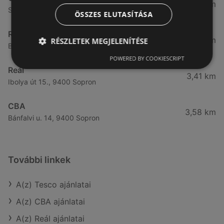
3,31 km
Somfalvi u. 14., 9400 Sopron
ÖSSZES ELUTASÍTÁSA
Reál
3,32 km
RÉSZLETEK MEGJELENÍTÉSE
Besenyő u. 16., 9400 Sopron
POWERED BY COOKIESCRIPT
Reál
3,41 km
Ibolya út 15., 9400 Sopron
CBA
3,58 km
Bánfalvi u. 14, 9400 Sopron
További linkek
A(z) Tesco ajánlatai
A(z) CBA ajánlatai
A(z) Reál ajánlatai