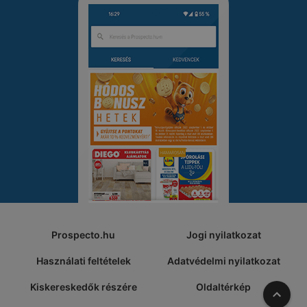
Prospecto.hu
Jogi nyilatkozat
Használati feltételek
Adatvédelmi nyilatkozat
Kiskereskedők részére
Oldaltérkép
A tete