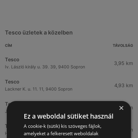
Tesco üzletek a közelben
CÍM
TÁVOLSÁG
Tesco
3,95 km
Iv. László király u. 39. 39, 9400 Sopron
Tesco
4,93 km
Lackner K. u. 11. 11, 9400 Sopron
Tesco
×
5,01 km
József A. u. 1. 1, 9400 Sopron
Ez a weboldal sütiket használ
A cookie-k (sütik) kis szöveges fájlok,
Tesco
5,4 km
amelyeket a felkeresett weboldalak
Hátsókapu. u. 8. 8, 9400 Sopron