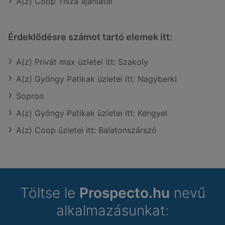
A(z) Coop Tisza ajánlatai
Érdeklődésre számot tartó elemek itt:
A(z) Privát max üzletei itt: Szakoly
A(z) Gyöngy Patikak üzletei itt: Nagyberki
Sopron
A(z) Gyöngy Patikak üzletei itt: Kengyel
A(z) Coop üzletei itt: Balatonszárszó
Töltse le
Prospecto.hu
nevű
alkalmazásunkat: