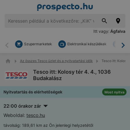
Itt vagy:
Ágfalva
Szupermarketek
Elektronikai készülékek
Bark
Vissza
To
Az összes Tesco üzlet és a nyitvatartási idők
Tesco itt: Kolosy
Tesco itt: Kolosy tér 4. 4., 1036
Budakalász
Nyitvatartás és elérhetőségek
Most nyitva
22:00 órakor zár
Weboldal:
tesco.hu
távolság:
189,61 km az Ön jelenlegi helyzetétől