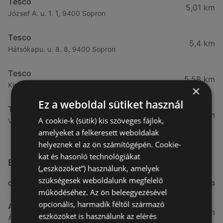
Tesco
5,01 km
József A. u. 1. 1, 9400 Sopron
Tesco
5,4 km
Hátsókapu. u. 8. 8, 9400 Sopron
Tesco
5,58 km
Király J. u. 3. 3, 9400 Sopron
×
Ez a weboldal sütiket használ
Tesco
5,84 km
A cookie-k (sütik) kis szöveges fájlok,
Végfordulat u. 9. 9, 9400 Sopron
amelyeket a felkeresett weboldalak
helyeznek el az ön számítógépén. Cookie-
kat és hasonló technológiákat
Egyéb Szupermarketek üzletek a közelben
(„eszközöket”) használunk, amelyek
szükségesek weboldalunk megfelelő
CÍM
TÁVOLSÁG
működéséhez. Az ön beleegyezésével
opcionális, harmadik féltől származó
Aldi
3,26 km
eszközöket is használunk az elérés
Ágfalvi út 4/A., 9400 Sopron