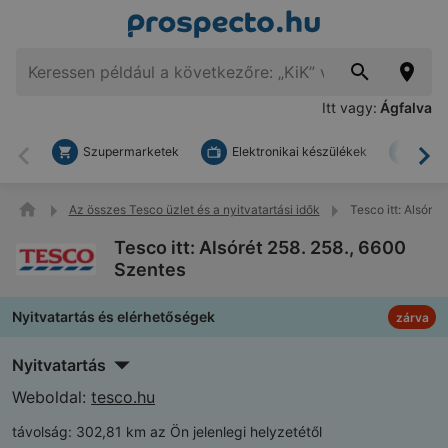
Itt vagy:
Ágfalva
Szupermarketek
Elektronikai készülékek
Bark
Vissza
To
Az összes Tesco üzlet és a nyitvatartási idők
Tesco itt: Alsóré
Tesco itt: Alsórét 258. 258., 6600
Szentes
Nyitvatartás és elérhetőségek
zárva
Nyitvatartás
Weboldal:
tesco.hu
távolság:
302,81 km az Ön jelenlegi helyzetétől