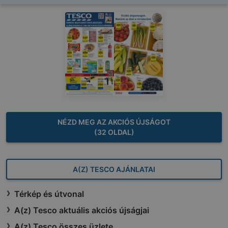
NÉZD MEG AZ AKCIÓS ÚJSÁGOT
(32 OLDAL)
A(Z) TESCO AJÁNLATAI
Térkép és útvonal
A(z) Tesco aktuális akciós újságjai
A(z) Tesco összes üzlete