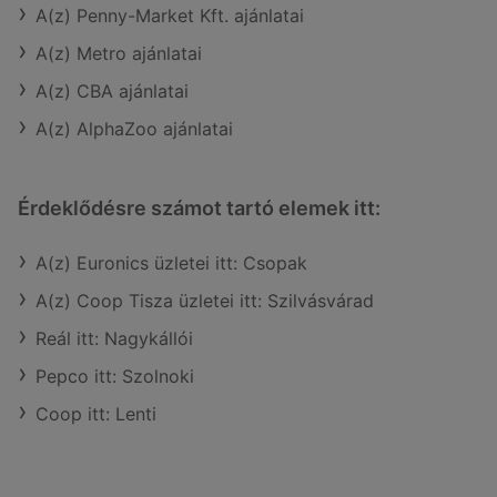
A(z) Penny-Market Kft. ajánlatai
A(z) Metro ajánlatai
A(z) CBA ajánlatai
A(z) AlphaZoo ajánlatai
Érdeklődésre számot tartó elemek itt:
A(z) Euronics üzletei itt: Csopak
A(z) Coop Tisza üzletei itt: Szilvásvárad
Reál itt: Nagykállói
Pepco itt: Szolnoki
Coop itt: Lenti