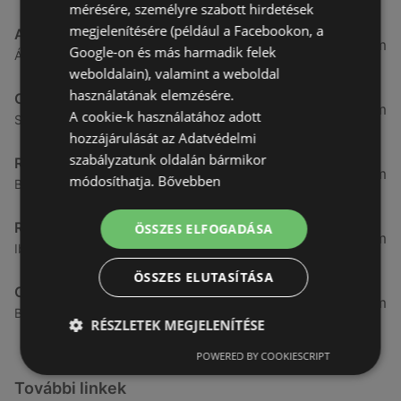
mérésére, személyre szabott hirdetések
megjelenítésére (például a Facebookon, a
ALDI
3,26 km
Google-on és más harmadik felek
Ágfalvi út 4/a, 9400 Sopron
weboldalain), valamint a weboldal
használatának elemzésére.
CBA
3,31 km
A cookie-k használatához adott
Somfalvi u. 14., 9400 Sopron
hozzájárulását az Adatvédelmi
szabályzatunk oldalán bármikor
Reál
3,32 km
módosíthatja.
Bővebben
Besenyő u. 16., 9400 Sopron
Reál
ÖSSZES ELFOGADÁSA
3,41 km
Ibolya út 15., 9400 Sopron
ÖSSZES ELUTASÍTÁSA
CBA
3,58 km
Bánfalvi u. 14, 9400 Sopron
RÉSZLETEK MEGJELENÍTÉSE
POWERED BY COOKIESCRIPT
További linkek