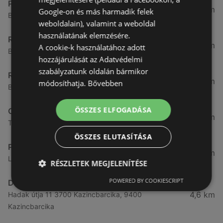
Pepco
3,82 km
Google-on és más harmadik felek
Banfalvi u. 6-8. 8., 9400 Sopron
weboldalain), valamint a weboldal
használatának elemzésére.
Rothenberger
3,85 km
A cookie-k használatához adott
Bánfalvi u. 4 / f, 9400 Sopron
hozzájárulását az Adatvédelmi
szabályzatunk oldalán bármikor
Rothenberger
3,9 km
módosíthatja.
Bővebben
Baross út 12, 9400 Sopron
ÖSSZES ELFOGADÁSA
OTP Bank
4,28 km
Teleki utca 22./A Moma üzletközpont, 9400 Sopron
ÖSSZES ELUTASÍTÁSA
Pepco
4,42 km
Lackner K. u. 35. - Sopron Pláza 35., 9400 Sopron
RÉSZLETEK MEGJELENÍTÉSE
POWERED BY COOKIESCRIPT
Deichmann
4,6 km
Hadak útja 11 3700 Kazincbarcika, 9400
Kazincbarcika