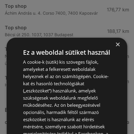
Top shop
176,77 km
Áchim András u. 4. Corso 7400, 7400 Kaposvár
Top shop
188,17 km
Bécsi út 250. 1037, 1037 Budapest
×
Top shop
Ez a weboldal sütiket használ
189,95 km
Nagytétényi út 43. campona földszint, 118 - as
A cookie-k (sütik) kis szöveges fájlok,
üzlet 1222, 1223 Budapest
amelyeket a felkeresett weboldalak
helyeznek el az ön számítógépén. Cookie-
Top shop
191,19 km
kat és hasonló technológiákat
Hunyadi János út 19 1117, 1116 Budapest
(„eszközöket”) használunk, amelyek
szükségesek weboldalunk megfelelő
működéséhez. Az ön beleegyezésével
Egyéb Más üzletek a közelben
opcionális, harmadik féltől származó
eszközöket is használunk az elérés
CÍM
TÁVOLSÁG
mérésére, személyre szabott hirdetések
megjelenítésére (például a Facebookon, a