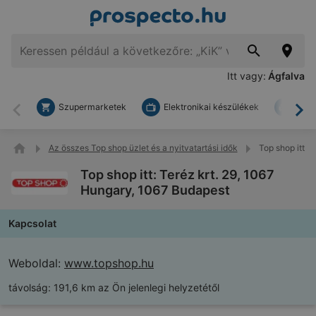
Itt vagy:
Ágfalva
Szupermarketek
Elektronikai készülékek
Bark
Vissza
To
Az összes Top shop üzlet és a nyitvatartási idők
Top shop itt: 
Top shop itt: Teréz krt. 29, 1067
Hungary, 1067 Budapest
Kapcsolat
Weboldal:
www.topshop.hu
távolság:
191,6 km az Ön jelenlegi helyzetétől