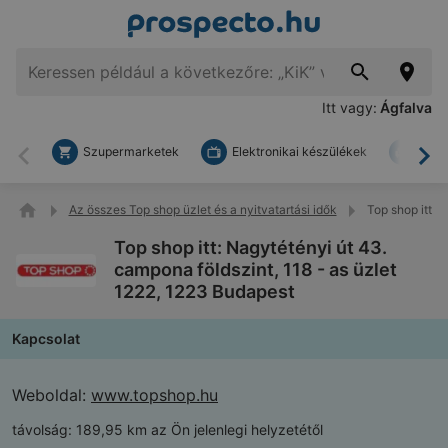
Itt vagy:
Ágfalva
Szupermarketek
Elektronikai készülékek
Bark
Vissza
To
Az összes Top shop üzlet és a nyitvatartási idők
Top shop itt: 
Top shop itt: Nagytétényi út 43.
campona földszint, 118 - as üzlet
1222, 1223 Budapest
Kapcsolat
Weboldal:
www.topshop.hu
távolság:
189,95 km az Ön jelenlegi helyzetétől