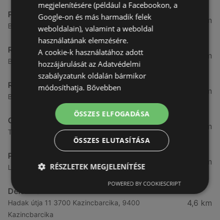
megjelenítésére (például a Facebookon, a
Pepco
Google-on és más harmadik felek
3,82 km
Banfalvi u. 6-8. 8., 9400 Sopron
weboldalain), valamint a weboldal
használatának elemzésére.
Rothenberger
A cookie-k használatához adott
3,85 km
Bánfalvi u. 4 / f, 9400 Sopron
hozzájárulását az Adatvédelmi
szabályzatunk oldalán bármikor
Rothenberger
módosíthatja.
Bővebben
3,9 km
Baross út 12, 9400 Sopron
ÖSSZES ELFOGADÁSA
OTP Bank
4,28 km
Teleki utca 22./A Moma üzletközpont, 9400 Sopron
ÖSSZES ELUTASÍTÁSA
Pepco
4,42 km
RÉSZLETEK MEGJELENÍTÉSE
Lackner K. u. 35. - Sopron Pláza 35., 9400 Sopron
POWERED BY COOKIESCRIPT
Deichmann
4,6 km
Hadak útja 11 3700 Kazincbarcika, 9400
Kazincbarcika