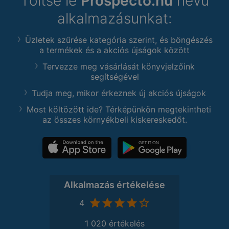
Töltse le
Prospecto.hu
nevű
alkalmazásunkat:
Üzletek szűrése kategória szerint, és böngészés
a termékek és a akciós újságok között
Tervezze meg vásárlását könyvjelzőink
segítségével
Tudja meg, mikor érkeznek új akciós újságok
Most költözött ide? Térképünkön megtekintheti
az összes környékbeli kiskereskedőt.
Alkalmazás értékelése
4
1 020 értékelés