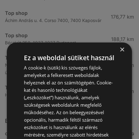
Top shop
176,77 km
Áchim András u. 4. Corso 7400, 7400 Kaposvár
Top shop
188,17 km
Bécsi út 250. 1037, 1037 Budapest
×
Ez a weboldal sütiket használ
Top shop
189,95 km
Nagytétényi út 43. campona földszint, 118 - as
A cookie-k (sütik) kis szöveges fájlok,
üzlet 1222, 1223 Budapest
amelyeket a felkeresett weboldalak
helyeznek el az ön számítógépén. Cookie-
Top shop
kat és hasonló technológiákat
191,19 km
Hunyadi János út 19 1117, 1116 Budapest
(„eszközöket”) használunk, amelyek
szükségesek weboldalunk megfelelő
működéséhez. Az ön beleegyezésével
opcionális, harmadik féltől származó
Egyéb Más üzletek a közelben
eszközöket is használunk az elérés
mérésére, személyre szabott hirdetések
CÍM
TÁVOLSÁG