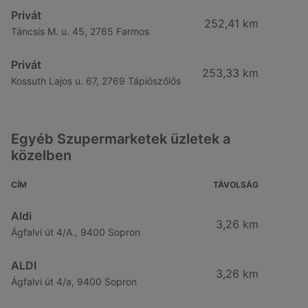
Privát
252,41 km
Táncsis M. u. 45, 2765 Farmos
Privát
253,33 km
Kossuth Lajos u. 67, 2769 Tápiószőlős
Egyéb Szupermarketek üzletek a
közelben
CÍM
TÁVOLSÁG
Aldi
3,26 km
Ágfalvi út 4/A., 9400 Sopron
ALDI
3,26 km
Ágfalvi út 4/a, 9400 Sopron