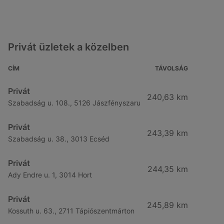
Privát üzletek a közelben
CÍM
TÁVOLSÁG
Privát
240,63 km
Szabadság u. 108., 5126 Jászfényszaru
Privát
243,39 km
Szabadság u. 38., 3013 Ecséd
Privát
244,35 km
Ady Endre u. 1, 3014 Hort
Privát
245,89 km
Kossuth u. 63., 2711 Tápiószentmárton