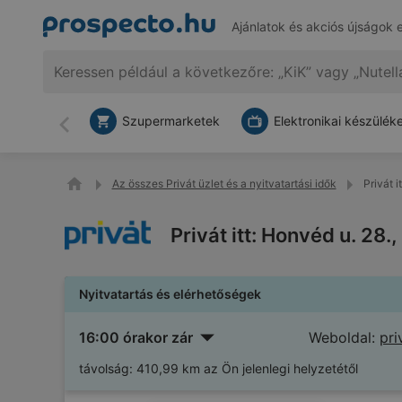
Ajánlatok és akciós újságok 
Szupermarketek
Elektronikai készülék
Vissza
Az összes Privát üzlet és a nyitvatartási idők
Privát 
Privát itt: Honvéd u. 28
Nyitvatartás és elérhetőségek
16:00 órakor zár
Weboldal:
pri
távolság:
410,99 km az Ön jelenlegi helyzetétől