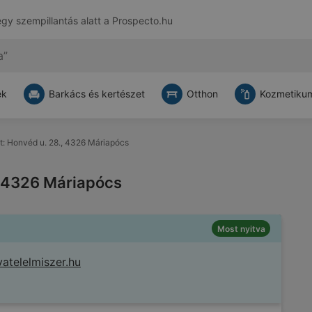
egy szempillantás alatt a
Prospecto.hu
ek
Barkács és kertészet
Otthon
Kozmetikum
itt: Honvéd u. 28., 4326 Máriapócs
., 4326 Máriapócs
Most nyitva
vatelelmiszer.hu