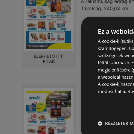
A reklámújság eddig ér
Távolság:
240,63 km
Ez a webolda
A cookie-k (sütik
számítógépén. Co
szükségesek webo
ELÉRHETŐ ITT:
Privát
féltől származó e
megjelenítésére 
a weboldal haszn
A cookie-k haszn
Privát akciós
módosíthatja.
Bő
Akciós újság – 4 oldal
A reklámújság eddig ér
Távolság:
240,63 km
RÉSZLETEK M