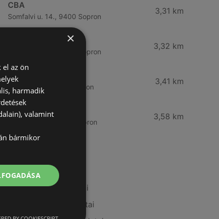
CBA
3,31 km
Somfalvi u. 14., 9400 Sopron
×
Reál
3,32 km
Besenyő u. 16., 9400 Sopron
 el az ön
Reál
melyek
3,41 km
Ibolya út 15., 9400 Sopron
lis, harmadik
rdetések
CBA
alain), valamint
3,58 km
Bánfalvi u. 14, 9400 Sopron
lán bármikor
További linkek
ELFOGADÁSA
A(z) Privát ajánlatai
A(z) Auchan ajánlatai
RED BY COOKIESCRIPT