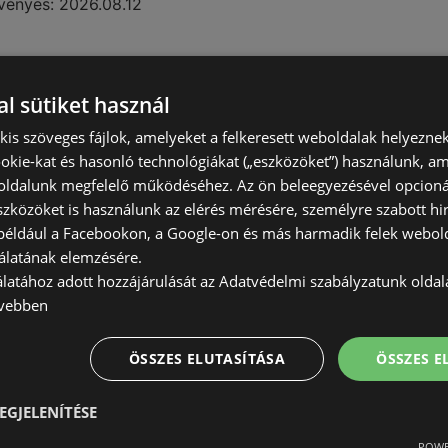
vényes:
2026.08.12
l sütiket használ
) kis szöveges fájlok, amelyeket a felkeresett weboldalak helyeznek
okie-kat és hasonló technológiákat („eszközöket”) használunk, a
ldalunk megfelelő működéséhez. Az ön beleegyezésével opcioná
szközöket is használunk az elérés mérésére, személyre szabott hi
(például a Facebookon, a Google-on és más harmadik felek webold
álatának elemzésére.
álatához adott hozzájárulását az Adatvédelmi szabályzatunk olda
vebben
vényes:
2026.08.12
ÖSSZES ELUTASÍTÁSA
ÖSSZES 
EGJELENÍTÉSE
POWE