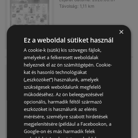
Távolság:
1,11 km
×
Ez a weboldal sütiket használ
A cookie-k (sütik) kis szöveges fájlok,
amelyeket a felkeresett weboldalak
helyeznek el az ön számítógépén. Cookie-
PDF letöltése
kat és hasonló technológiákat
(„eszközöket”) használunk, amelyek
Akciós újság
már nem érvényes
Lejárat dátuma:
2026.05.03
szükségesek weboldalunk megfelelő
Távolság:
1,11 km
működéséhez. Az ön beleegyezésével
opcionális, harmadik féltől származó
eszközöket is használunk az elérés
mérésére, személyre szabott hirdetések
megjelenítésére (például a Facebookon, a
Google-on és más harmadik felek