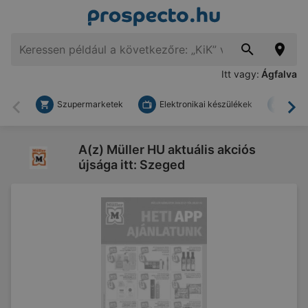
Itt vagy:
Ágfalva
Szupermarketek
Elektronikai készülékek
Bark
Vissza
To
A(z) Müller HU aktuális akciós
újsága itt: Szeged