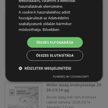
weboldalain), valamint a weboldal
használatának elemzésére.
A cookie-k használatához adott
PDF letöltése
hozzájárulását az Adatvédelmi
szabályzatunk oldalán bármikor
Akciós újság
már nem érvényes
módosíthatja.
Bővebben
Lejárat dátuma:
2026.04.04
Távolság:
1,11 km
ÖSSZES ELFOGADÁSA
ÖSSZES ELUTASÍTÁSA
RÉSZLETEK MEGJELENÍTÉSE
POWERED BY COOKIESCRIPT
Müller újság érvényessége 20
26.03.14-gg
Akciós újság
már nem érvényes
Lejárat dátuma:
2026.03.14
Távolság:
1,11 km