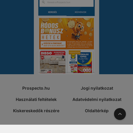
Prospecto.hu
Jogi nyilatkozat
Használati feltételek
Adatvédelmi nyilatkozat
Kiskereskedők részére
Oldaltérkép
A tete