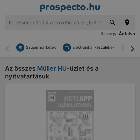
Itt vagy:
Ágfalva
Szupermarketek
Elektronikai készülékek
Bark
Vissza
To
Az összes
Müller HU
-üzlet és a
nyitvatartásuk