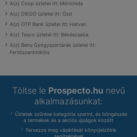
A(z) Coop üzletei itt: Mórichida
A(z) DIEGO üzletei itt: Ózd
A(z) OTP Bank üzletei itt: Hatvan
A(z) Tesco üzletei itt: Békéscsaba
A(z) Benu Gyógyszertárak üzletei itt:
Fertőszentmiklós
Töltse le
Prospecto.hu
nevű
alkalmazásunkat:
Üzletek szűrése kategória szerint, és böngészés
a termékek és a akciós újságok között
Tervezze meg vásárlását könyvjelzőink
segítségével