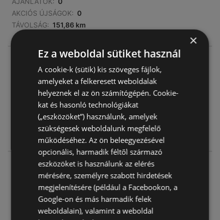
AJÁNLATOK:
0
AKCIÓS ÚJSÁGOK:
0
TÁVOLSÁG:
151,86 km
×
Ez a weboldal sütiket használ
Müller HU
A cookie-k (sütik) kis szöveges fájlok,
Dobogókoi út 84 84
amelyeket a felkeresett weboldalak
2500 Esztergom
helyeznek el az ön számítógépén. Cookie-
kat és hasonló technológiákat
AJÁNLATOK:
0
(„eszközöket”) használunk, amelyek
AKCIÓS ÚJSÁGOK:
0
szükségesek weboldalunk megfelelő
TÁVOLSÁG:
167,42 km
működéséhez. Az ön beleegyezésével
opcionális, harmadik féltől származó
eszközöket is használunk az elérés
Müller HU
mérésére, személyre szabott hirdetések
Achim András u. 4 4
megjelenítésére (például a Facebookon, a
7400 Kaposvár
Google-on és más harmadik felek
weboldalain), valamint a weboldal
AJÁNLATOK:
0