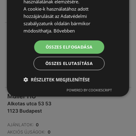
használatának elemzésére.
AKCIÓS ÚJSÁGOK:
0
A cookie-k használatához adott
TÁVOLSÁG:
176,86 km
hozzájárulását az Adatvédelmi
szabályzatunk oldalán bármikor
módosíthatja.
Bővebben
Müller HU
Bianka utca 1 1
2092 Budakeszi
ÖSSZES ELFOGADÁSA
AJÁNLATOK:
0
ÖSSZES ELUTASÍTÁSA
AKCIÓS ÚJSÁGOK:
0
TÁVOLSÁG:
180,86 km
RÉSZLETEK MEGJELENÍTÉSE
POWERED BY COOKIESCRIPT
Müller HU
Alkotas utca 53 53
1123 Budapest
AJÁNLATOK:
0
AKCIÓS ÚJSÁGOK:
0