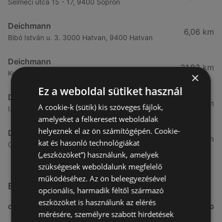
Selmeci utca 15 - 17, 9400 Sopron
Deichmann
6,06 km
Bibó István u. 3. 3000 Hatvan, 9400 Hatvan
Deichmann
21,83 km
Korona u. 2. 6000 Kecskemét, 9437 Kecskemét
×
Ez a weboldal sütiket használ
Deichmann
27,96 km
A cookie-k (sütik) kis szöveges fájlok,
Izsáki út 12/b 6000 Kecskemét, 9431 Kecskemét
amelyeket a felkeresett weboldalak
helyeznek el az ön számítógépén. Cookie-
Deichmann
47,14 km
kat és hasonló technológiákat
Csipkegyári utca 11 9025 győr, 9342 Győr
(„eszközöket”) használunk, amelyek
szükségesek weboldalunk megfelelő
működéséhez. Az ön beleegyezésével
Egyéb Más üzletek a közelben
opcionális, harmadik féltől származó
eszközöket is használunk az elérés
CÍM
TÁVOLSÁG
mérésére, személyre szabott hirdetések