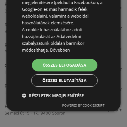
megjelenítésére (például a Facebookon, a
Pepco
3,82 km
Google-on és más harmadik felek
Banfalvi u. 6-8. 8., 9400 Sopron
weboldalain), valamint a weboldal
használatának elemzésére.
Rothenberger
3,85 km
A cookie-k használatához adott
Bánfalvi u. 4 / f, 9400 Sopron
hozzájárulását az Adatvédelmi
szabályzatunk oldalán bármikor
Rothenberger
3,9 km
módosíthatja.
Bővebben
Baross út 12, 9400 Sopron
ÖSSZES ELFOGADÁSA
OTP Bank
4,28 km
Teleki utca 22./A Moma üzletközpont, 9400 Sopron
ÖSSZES ELUTASÍTÁSA
Pepco
4,42 km
Lackner K. u. 35. - Sopron Pláza 35., 9400 Sopron
RÉSZLETEK MEGJELENÍTÉSE
POWERED BY COOKIESCRIPT
Herbária
4,73 km
Selmeci út 15 - 17., 9400 Sopron