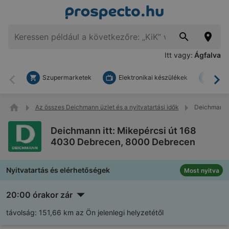
Itt vagy:
Ágfalva
Szupermarketek
Elektronikai készülékek
Bark
Vissza
To
Az összes Deichmann üzlet és a nyitvatartási idők
Deichmann i
Deichmann itt: Mikepércsi út 168
4030 Debrecen, 8000 Debrecen
Nyitvatartás és elérhetőségek
Most nyitva
20:00 órakor zár
távolság:
151,66 km az Ön jelenlegi helyzetétől