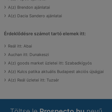
A(z) Brendon ajánlatai
A(z) Dacia Sandero ajánlatai
Érdeklődésre számot tartó elemek itt:
Reál itt: Abai
Auchan itt: Dunakeszi
A(z) goods market üzletei itt: Szabadkígyós
A(z) Kulcs patika aktuális Budapest akciós újságjai
A(z) Reál üzletei itt: Tuzsér
Töltse le
Prospecto.hu
nevű