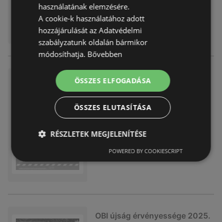
használatának elemzésére.
A cookie-k használatához adott
hozzájárulását az Adatvédelmi
szabályzatunk oldalán bármikor
módosíthatja.
Bővebben
OBI újság érvényessége 2025.
ÖSSZES ELFOGADÁSA
11.23-ig
Akciós újság
már nem érvényes
ÖSSZES ELUTASÍTÁSA
Lejárat dátuma:
2025.11.23
Távolság:
0,86 km
RÉSZLETEK MEGJELENÍTÉSE
POWERED BY COOKIESCRIPT
OBI újság érvényessége 2025.