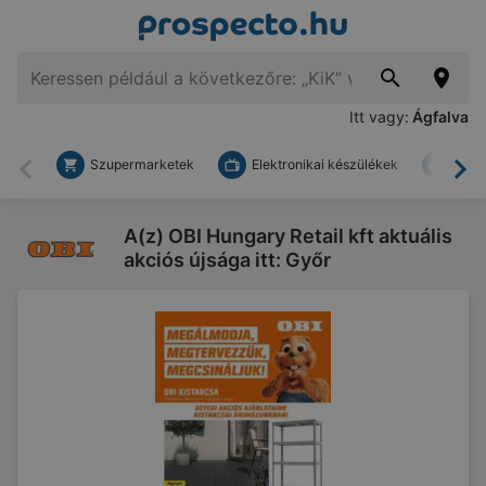
Itt vagy:
Ágfalva
Szupermarketek
Elektronikai készülékek
Bark
Vissza
To
A(z) OBI Hungary Retail kft aktuális
akciós újsága itt: Győr