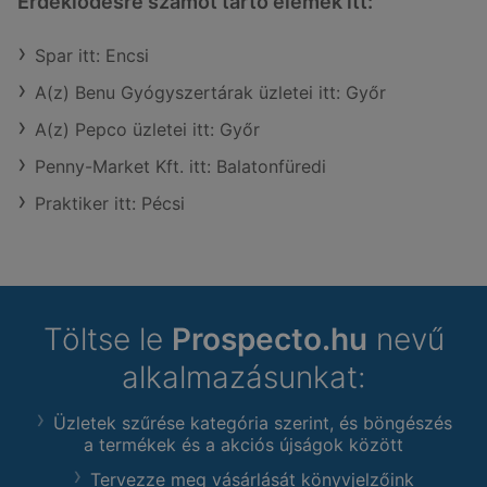
Érdeklődésre számot tartó elemek itt:
Spar itt: Encsi
A(z) Benu Gyógyszertárak üzletei itt: Győr
A(z) Pepco üzletei itt: Győr
Penny-Market Kft. itt: Balatonfüredi
Praktiker itt: Pécsi
Töltse le
Prospecto.hu
nevű
alkalmazásunkat:
Üzletek szűrése kategória szerint, és böngészés
a termékek és a akciós újságok között
Tervezze meg vásárlását könyvjelzőink