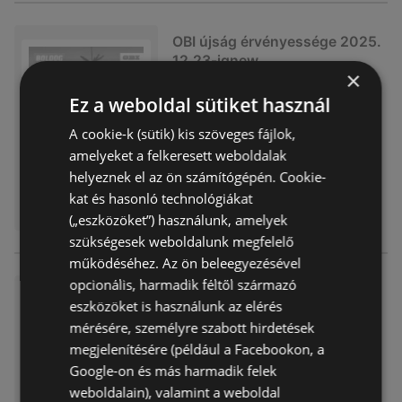
OBI újság érvényessége 2025.
12.23-ignew
×
Akciós újság
már nem érvényes
Ez a weboldal sütiket használ
Lejárat dátuma:
2025.12.23
Távolság:
0,86 km
A cookie-k (sütik) kis szöveges fájlok,
amelyeket a felkeresett weboldalak
helyeznek el az ön számítógépén. Cookie-
kat és hasonló technológiákat
(„eszközöket”) használunk, amelyek
szükségesek weboldalunk megfelelő
működéséhez. Az ön beleegyezésével
opcionális, harmadik féltől származó
OBI újság érvényessége 2025.
eszközöket is használunk az elérés
11.30-ignew
mérésére, személyre szabott hirdetések
Akciós újság
már nem érvényes
megjelenítésére (például a Facebookon, a
Lejárat dátuma:
2025.11.30
Google-on és más harmadik felek
Távolság:
0,86 km
weboldalain), valamint a weboldal