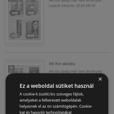
Akciós újság
már nem érvényes
Lejárat dátuma:
2026.06.10
Vil-For akciós
Akciós újság
már nem érvényes
Lejárat dátuma:
2026.06.03
×
Ez a weboldal sütiket használ
A cookie-k (sütik) kis szöveges fájlok,
amelyeket a felkeresett weboldalak
helyeznek el az ön számítógépén. Cookie-
kat és hasonló technológiákat