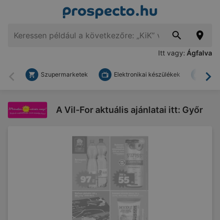
Itt vagy:
Ágfalva
Szupermarketek
Elektronikai készülékek
Bark
Vissza
To
A Vil-For aktuális ajánlatai itt: Győr