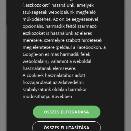
(„eszközöket”) használunk, amelyek
szükségesek weboldalunk megfelelő
működéséhez. Az ön beleegyezésével
Vil-For akciós
opcionális, harmadik féltől származó
Akciós újság
már nem érvényes
eszközöket is használunk az elérés
Lejárat dátuma:
2026.05.27
mérésére, személyre szabott hirdetések
megjelenítésére (például a Facebookon, a
Google-on és más harmadik felek
weboldalain), valamint a weboldal
használatának elemzésére.
A cookie-k használatához adott
hozzájárulását az Adatvédelmi
szabályzatunk oldalán bármikor
módosíthatja.
Bővebben
Vil-For akciós
ÖSSZES ELFOGADÁSA
Akciós újság
már nem érvényes
Lejárat dátuma:
2026.05.20
ÖSSZES ELUTASÍTÁSA