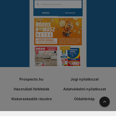
Prospecto.hu
Jogi nyilatkozat
Használati feltételek
Adatvédelmi nyilatkozat
Kiskereskedők részére
Oldaltérkép
A tete