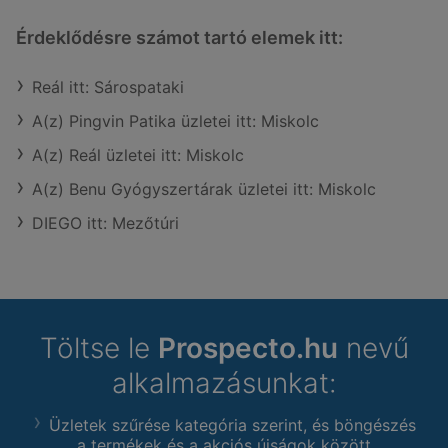
Érdeklődésre számot tartó elemek itt:
Reál itt: Sárospataki
A(z) Pingvin Patika üzletei itt: Miskolc
A(z) Reál üzletei itt: Miskolc
A(z) Benu Gyógyszertárak üzletei itt: Miskolc
DIEGO itt: Mezőtúri
Töltse le
Prospecto.hu
nevű
alkalmazásunkat:
Üzletek szűrése kategória szerint, és böngészés
a termékek és a akciós újságok között