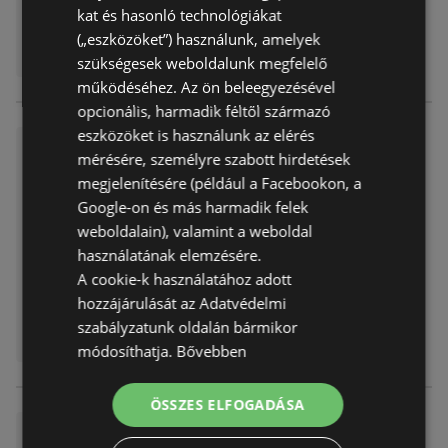
kat és hasonló technológiákat
(„eszközöket”) használunk, amelyek
szükségesek weboldalunk megfelelő
működéséhez. Az ön beleegyezésével
opcionális, harmadik féltől származó
eszközöket is használunk az elérés
DM újság érvényessége 2026.
mérésére, személyre szabott hirdetések
03.18-ig
megjelenítésére (például a Facebookon, a
Akciós újság
már nem érvényes
Google-on és más harmadik felek
Lejárat dátuma:
2026.03.18
weboldalain), valamint a weboldal
Távolság:
1,65 km
használatának elemzésére.
A cookie-k használatához adott
hozzájárulását az Adatvédelmi
szabályzatunk oldalán bármikor
módosíthatja.
Bővebben
ÖSSZES ELFOGADÁSA
DM újság érvényessége 2026.