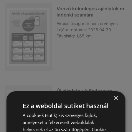
Vonzó különleges ajánlatok m
indenki számára
Akciós újság
már nem érvényes
Lejárat dátuma:
2026.04.30
Távolság:
1,65 km
Új ajánlatok felfedezésre
×
Akciós újság
már nem érvényes
Ez a weboldal sütiket használ
Lejárat dátuma:
2026.04.22
Távolság:
1,65 km
A cookie-k (sütik) kis szöveges fájlok,
amelyeket a felkeresett weboldalak
helyeznek el az ön számítógépén. Cookie-