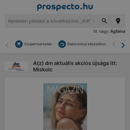
Itt vagy:
Ágfalva
Szupermarketek
Elektronikai készülékek
Bark
Vissza
To
A(z) dm aktuális akciós újsága itt:
Miskolc