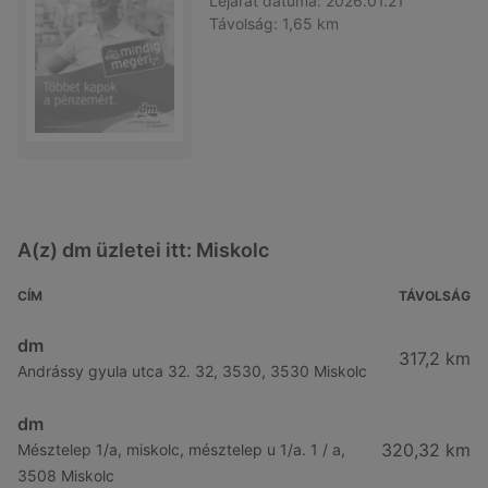
Lejárat dátuma:
2026.01.21
Távolság:
1,65 km
A(z) dm üzletei itt: Miskolc
CÍM
TÁVOLSÁG
dm
317,2 km
Andrássy gyula utca 32. 32, 3530, 3530 Miskolc
dm
320,32 km
Mésztelep 1/a, miskolc, mésztelep u 1/a. 1 / a,
3508 Miskolc