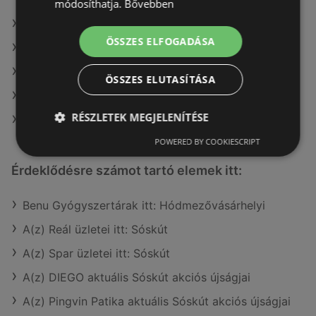
módosíthatja.
Bővebben
A(z) Pingvin Patika ajánlatai
ÖSSZES ELFOGADÁSA
A(z) Douglas ajánlatai
A(z) Rossmann ajánlatai
ÖSSZES ELUTASÍTÁSA
A(z) dm ajánlatai
RÉSZLETEK MEGJELENÍTÉSE
A(z) Kulcs patika ajánlatai
POWERED BY COOKIESCRIPT
Érdeklődésre számot tartó elemek itt:
Benu Gyógyszertárak itt: Hódmezővásárhelyi
A(z) Reál üzletei itt: Sóskút
A(z) Spar üzletei itt: Sóskút
A(z) DIEGO aktuális Sóskút akciós újságjai
A(z) Pingvin Patika aktuális Sóskút akciós újságjai