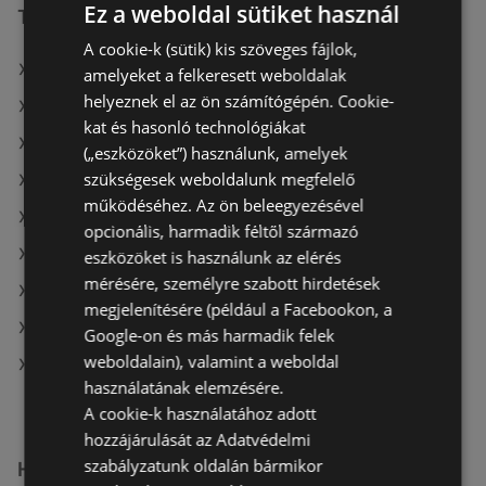
Ez a weboldal sütiket használ
További linkek
A cookie-k (sütik) kis szöveges fájlok,
A(z) Benu Gyógyszertárak ajánlatai
amelyeket a felkeresett weboldalak
helyeznek el az ön számítógépén. Cookie-
A(z) Douglas ajánlatai
kat és hasonló technológiákat
A(z) Gyöngy Patikak ajánlatai
(„eszközöket”) használunk, amelyek
szükségesek weboldalunk megfelelő
A(z) Douglas aktuális akciós újságjai
működéséhez. Az ön beleegyezésével
A(z) Kulcs patika aktuális akciós újságjai
opcionális, harmadik féltől származó
A(z) Oriflame aktuális akciós újságjai
eszközöket is használunk az elérés
mérésére, személyre szabott hirdetések
A(z) dm aktuális akciós újságjai
megjelenítésére (például a Facebookon, a
A(z) Magnetic aktuális akciós újságjai
Google-on és más harmadik felek
weboldalain), valamint a weboldal
A(z) Benu Gyógyszertárak üzletei itt: Sopron-
használatának elemzésére.
Fertődi
A cookie-k használatához adott
hozzájárulását az Adatvédelmi
szabályzatunk oldalán bármikor
Hasonló kiskereskedők