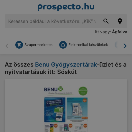
Itt vagy:
Ágfalva
Szupermarketek
Elektronikai készülékek
Bark
Vissza
To
Az összes
Benu Gyógyszertárak
-üzlet és a
nyitvatartásuk itt: Sóskút