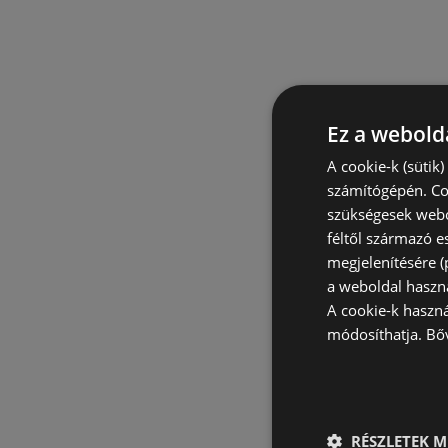
Ez a webolda
A cookie-k (sütik
számítógépén. Co
szükségesek webo
féltől származó e
megjelenítésére 
a weboldal haszn
A cookie-k haszn
módosíthatja.
Bő
RÉSZLETEK M