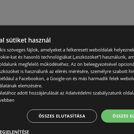
l sütiket használ
) kis szöveges fájlok, amelyeket a felkeresett weboldalak helyeznek
okie-kat és hasonló technológiákat („eszközöket”) használunk, a
ldalunk megfelelő működéséhez. Az ön beleegyezésével opcioná
szközöket is használunk az elérés mérésére, személyre szabott hi
(például a Facebookon, a Google-on és más harmadik felek webold
álatának elemzésére.
álatához adott hozzájárulását az Adatvédelmi szabályzatunk olda
vebben
ÖSSZES ELUTASÍTÁSA
ÖSSZES 
EGJELENÍTÉSE