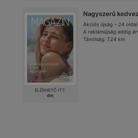
Nagyszerű kedvez
Akciós újság – 24 oldal
A reklámújság eddig ér
Távolság:
7,24 km
ELÉRHETŐ ITT:
dm