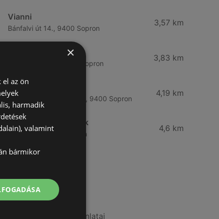
Vianni
3,57 km
Bánfalvi út 14., 9400 Sopron
×
Rossmann
3,83 km
Bánfalvi út 6-8., 9400 Sopron
 el az ön
Rossmann
melyek
4,19 km
Kodály Zoltán tér 16. 16., 9400 Sopron
lis, harmadik
rdetések
Alma Gyógyszertárak
alain), valamint
4,6 km
Béke út 4., 9400 Sopron
lán bármikor
További linkek
ELFOGADÁSA
A(z) dm ajánlatai
A(z) PatikaPlus ajánlatai