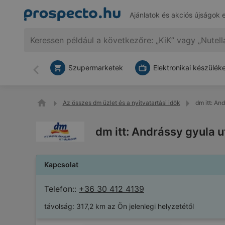
Ajánlatok és akciós újságok 
Szupermarketek
Elektronikai készülék
Vissza
Az összes dm üzlet és a nyitvatartási idők
dm itt: An
dm itt: Andrássy gyula 
Kapcsolat
Telefon::
+36 30 412 4139
távolság:
317,2 km az Ön jelenlegi helyzetétől