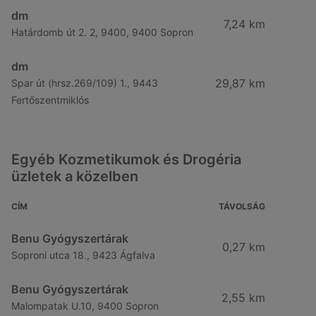
dm
7,24 km
Határdomb út 2. 2, 9400, 9400 Sopron
dm
29,87 km
Spar út (hrsz.269/109) 1., 9443
Fertőszentmiklós
Egyéb Kozmetikumok és Drogéria
üzletek a közelben
CÍM
TÁVOLSÁG
Benu Gyógyszertárak
0,27 km
Soproni utca 18., 9423 Ágfalva
Benu Gyógyszertárak
2,55 km
Malompatak U.10, 9400 Sopron