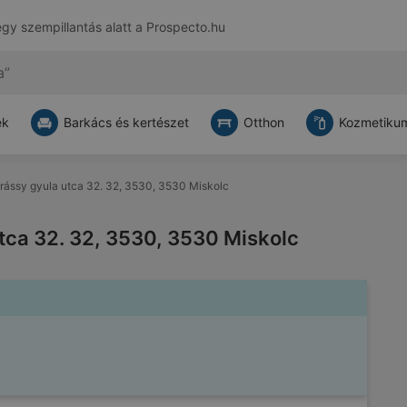
egy szempillantás alatt a
Prospecto.hu
ek
Barkács és kertészet
Otthon
Kozmetikum
drássy gyula utca 32. 32, 3530, 3530 Miskolc
utca 32. 32, 3530, 3530 Miskolc