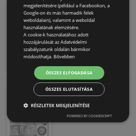
megjelenítésére (például a Facebookon, a
Expert újság érvényessége 20
Google-on és más harmadik felek
26.03.18ig
weboldalain), valamint a weboldal
Akciós újság
már nem érvényes
használatának elemzésére.
Lejárat dátuma:
2026.03.18
A cookie-k használatához adott
Távolság:
0,97 km
hozzájárulását az Adatvédelmi
szabályzatunk oldalán bármikor
módosíthatja.
Bővebben
ÖSSZES ELFOGADÁSA
ÖSSZES ELUTASÍTÁSA
Expert újság érvényessége 20
26.02.25ig
RÉSZLETEK MEGJELENÍTÉSE
Akciós újság
már nem érvényes
Lejárat dátuma:
2026.02.25
POWERED BY COOKIESCRIPT
Távolság:
0,97 km