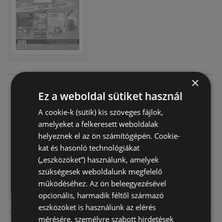
×
Ez a weboldal sütiket használ
Expert Electro akciós
Akciós újság
már nem érvényes
A cookie-k (sütik) kis szöveges fájlok,
Lejárat dátuma:
2026.03.25
amelyeket a felkeresett weboldalak
Távolság:
0,97 km
helyeznek el az ön számítógépén. Cookie-
kat és hasonló technológiákat
(„eszközöket”) használunk, amelyek
szükségesek weboldalunk megfelelő
működéséhez. Az ön beleegyezésével
opcionális, harmadik féltől származó
eszközöket is használunk az elérés
mérésére, személyre szabott hirdetések