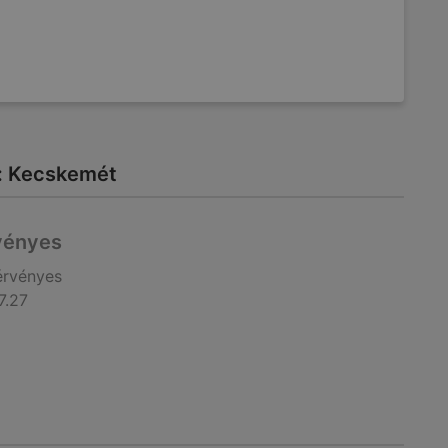
tt: Kecskemét
rvényes
érvényes
7.27