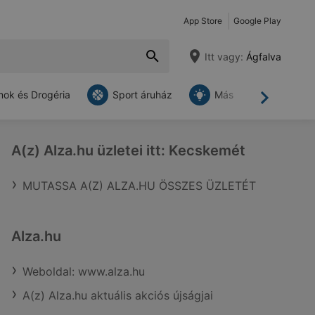
App Store
Google Play
Itt vagy:
Ágfalva
ok és Drogéria
Sport áruház
Más
Tovább
A(z) Alza.hu üzletei itt: Kecskemét
MUTASSA A(Z) ALZA.HU ÖSSZES ÜZLETÉT
Alza.hu
Weboldal: www.alza.hu
A(z) Alza.hu aktuális akciós újságjai