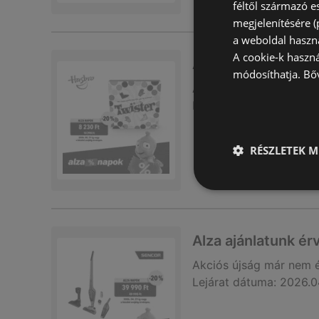
féltől származó e
megjelenítésére 
a weboldal haszn
A cookie-k haszn
Alza ajánlatunk é
módosíthatja.
Bő
Akciós újság
már nem 
Lejárat dátuma:
2026.0
RÉSZLETEK M
Alza ajánlatunk é
Akciós újság
már nem 
Lejárat dátuma:
2026.0