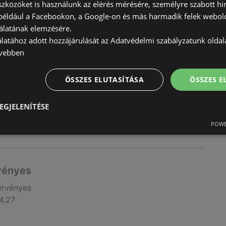
szközöket is használunk az elérés mérésére, személyre szabott hi
(például a Facebookon, a Google-on és más harmadik felek webold
álatának elemzésére.
álatához adott hozzájárulását az Adatvédelmi szabályzatunk olda
rvényes
vebben
érvényes
5.31
ÖSSZES ELUTASÍTÁSA
ÖSSZES 
EGJELENÍTÉSE
POWE
rvényes
érvényes
4.27