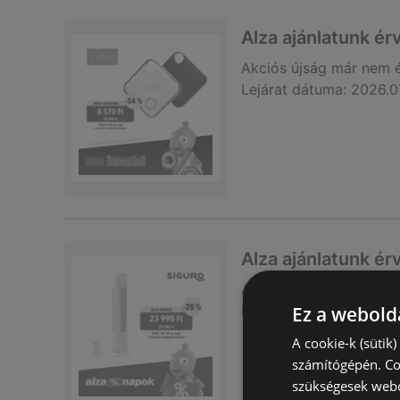
Alza ajánlatunk é
Akciós újság
már nem 
Lejárat dátuma:
2026.0
Alza ajánlatunk é
Akciós újság
már nem 
Lejárat dátuma:
Ez a webolda
2026.0
A cookie-k (sütik
számítógépén. Co
szükségesek webo