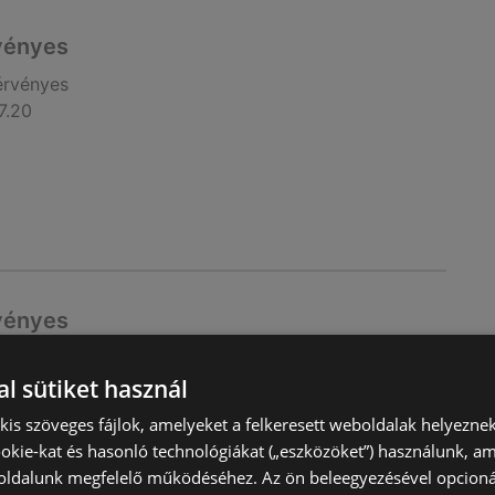
rvényes
érvényes
7.20
rvényes
érvényes
l sütiket használ
6.22
) kis szöveges fájlok, amelyeket a felkeresett weboldalak helyeznek
okie-kat és hasonló technológiákat („eszközöket”) használunk, a
ldalunk megfelelő működéséhez. Az ön beleegyezésével opcioná