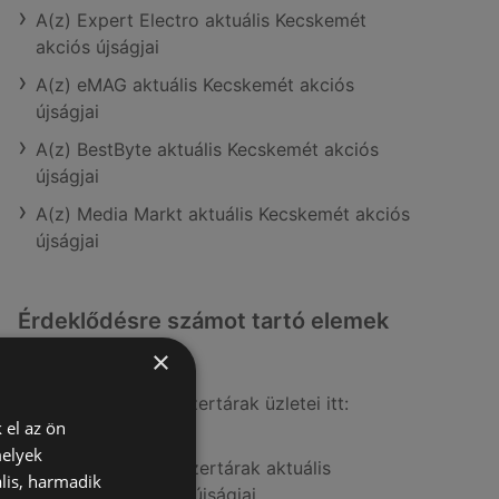
A(z) Expert Electro aktuális Kecskemét
akciós újságjai
A(z) eMAG aktuális Kecskemét akciós
újságjai
A(z) BestByte aktuális Kecskemét akciós
újságjai
A(z) Media Markt aktuális Kecskemét akciós
újságjai
Érdeklődésre számot tartó elemek
itt:
×
A(z) Benu Gyógyszertárak üzletei itt:
 el az ön
Kecskemét
melyek
A(z) Alma Gyógyszertárak aktuális
lis, harmadik
Kecskemét akciós újságjai