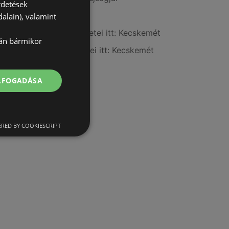
rdetések
Pepco itt: Marcali
alain), valamint
A(z) PatikaPlus üzletei itt: Kecskemét
lán bármikor
A(z) Herbária üzletei itt: Kecskemét
ELFOGADÁSA
RED BY COOKIESCRIPT