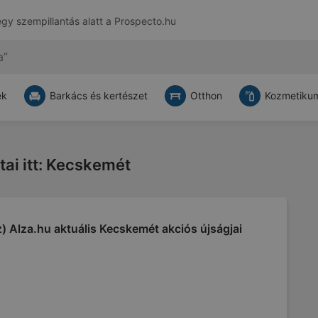
egy szempillantás alatt a
Prospecto.hu
ek
Barkács és kertészet
Otthon
Kozmetikum
tai itt: Kecskemét
) Alza.hu aktuális Kecskemét akciós újságjai