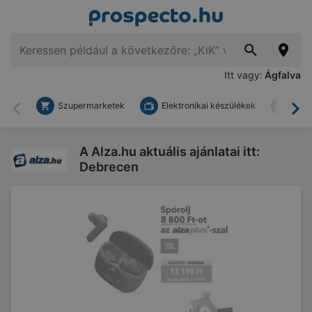
Itt vagy:
Ágfalva
Szupermarketek
Elektronikai készülékek
Bark
Vissza
To
A Alza.hu aktuális ajánlatai itt:
Debrecen