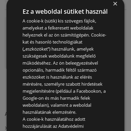
×
Ez a weboldal sütiket használ
A cookie-k (sütik) kis szöveges fájlok,
Alza ajánlatunk érvényes 202
amelyeket a felkeresett weboldalak
6.03.23
helyeznek el az ön számítógépén. Cookie-
Akciós újság
már nem érvényes
kat és hasonló technológiákat
Lejárat dátuma:
2026.03.23
(„eszközöket”) használunk, amelyek
szükségesek weboldalunk megfelelő
működéséhez. Az ön beleegyezésével
opcionális, harmadik féltől származó
eszközöket is használunk az elérés
mérésére, személyre szabott hirdetések
megjelenítésére (például a Facebookon, a
Google-on és más harmadik felek
weboldalain), valamint a weboldal
használatának elemzésére.
A(z) Alza.hu üzletei itt: Debrecen
A cookie-k használatához adott
hozzájárulását az Adatvédelmi
MUTASSA A(Z) ALZA.HU ÖSSZES ÜZLETÉT