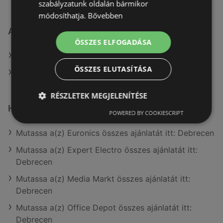
szabályzatunk oldalán bármikor
módosíthatja.
Bővebben
Alza.hu
ÖSSZES ELFOGADÁSA
Weboldal: www.alza.hu
ÖSSZES ELUTASÍTÁSA
A(z) Alza.hu aktuális akciós újságjai
RÉSZLETEK MEGJELENÍTÉSE
Hasonló kiskereskedők itt: Debrecen
POWERED BY COOKIESCRIPT
Mutassa a(z) Euronics összes ajánlatát itt: Debrecen
Mutassa a(z) Expert Electro összes ajánlatát itt:
Debrecen
Mutassa a(z) Media Markt összes ajánlatát itt:
Debrecen
Mutassa a(z) Office Depot összes ajánlatát itt:
Debrecen