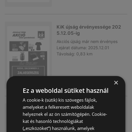
KiK újság érvényessége 202
5.12.05-ig
Akciós újság
már nem érvényes
Lejárat dátuma:
2025.12.01
Távolság:
0,83 km
×
Ez a weboldal sütiket használ
A cookie-k (sütik) kis szöveges fájlok,
amelyeket a felkeresett weboldalak
KiK újság érvényessége 202
helyeznek el az ön számítógépén. Cookie-
5.11.23-ig
kat és hasonló technológiákat
Akciós újság
már nem érvényes
(„eszközöket”) használunk, amelyek
Lejárat dátuma:
2025.11.23