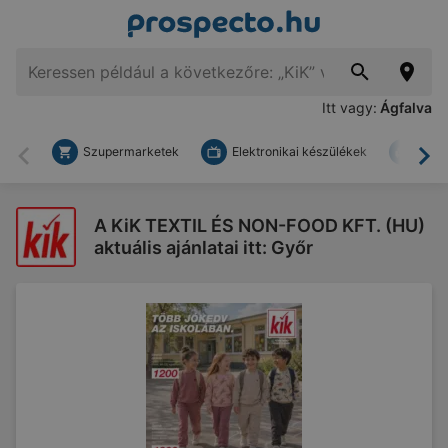
Itt vagy:
Ágfalva
Szupermarketek
Elektronikai készülékek
Bark
Vissza
To
A KiK TEXTIL ÉS NON-FOOD KFT. (HU)
aktuális ajánlatai itt: Győr