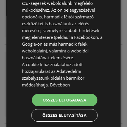
szükségesek weboldalunk megfelelő
Távolság:
0,83 km
működéséhez. Az ön beleegyezésével
opcionális, harmadik féltől származó
eszközöket is használunk az elérés
mérésére, személyre szabott hirdetések
megjelenítésére (például a Facebookon, a
Google-on és más harmadik felek
weboldalain), valamint a weboldal
KiK újság érvényessége 202
használatának elemzésére.
5.11.23-ig
A cookie-k használatához adott
hozzájárulását az Adatvédelmi
Akciós újság
már nem érvényes
Lejárat dátuma:
2025.11.23
szabályzatunk oldalán bármikor
Távolság:
0,83 km
módosíthatja.
Bővebben
ÖSSZES ELFOGADÁSA
ÖSSZES ELUTASÍTÁSA