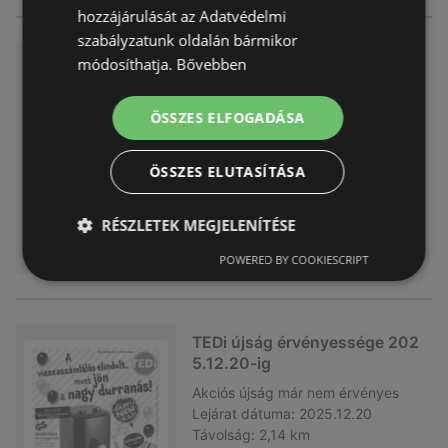
hozzájárulását az Adatvédelmi
szabályzatunk oldalán bármikor
TEDi újság érvényessége 202
módosíthatja.
Bővebben
6.01.18-ig
Akciós újság
már nem érvényes
ÖSSZES ELFOGADÁSA
Lejárat dátuma:
2026.01.18
Távolság:
2,14 km
ÖSSZES ELUTASÍTÁSA
RÉSZLETEK MEGJELENÍTÉSE
POWERED BY COOKIESCRIPT
TEDi újság érvényessége 202
5.12.20-ig
Akciós újság
már nem érvényes
Lejárat dátuma:
2025.12.20
Távolság:
2,14 km