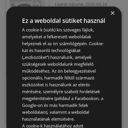
Lejárat dátuma:
2026.02.24
Távolság:
2,14 km
×
Ez a weboldal sütiket használ
A cookie-k (sütik) kis szöveges fájlok,
amelyeket a felkeresett weboldalak
helyeznek el az ön számítógépén. Cookie-
kat és hasonló technológiákat
(„eszközöket”) használunk, amelyek
szükségesek weboldalunk megfelelő
TEDi újság érvényessége 202
működéséhez. Az ön beleegyezésével
6.02.14-ig
opcionális, harmadik féltől származó
Akciós újság
már nem érvényes
eszközöket is használunk az elérés
Lejárat dátuma:
2026.02.14
mérésére, személyre szabott hirdetések
Távolság:
2,14 km
megjelenítésére (például a Facebookon, a
Google-on és más harmadik felek
weboldalain), valamint a weboldal
használatának elemzésére.
A cookie-k használatához adott