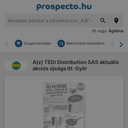
Itt vagy:
Ágfalva
Szupermarketek
Elektronikai készülékek
Bark
Vissza
To
A(z) TEDi Distribution SAS aktuális
akciós újsága itt: Győr