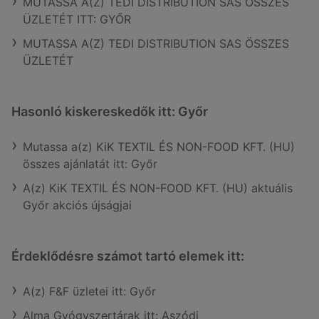
MUTASSA A(Z) TEDI DISTRIBUTION SAS ÖSSZES
ÜZLETÉT ITT: GYŐR
MUTASSA A(Z) TEDI DISTRIBUTION SAS ÖSSZES
ÜZLETÉT
Hasonló kiskereskedők itt: Győr
Mutassa a(z) KiK TEXTIL ÉS NON-FOOD KFT. (HU)
összes ajánlatát itt: Győr
A(z) KiK TEXTIL ÉS NON-FOOD KFT. (HU) aktuális
Győr akciós újságjai
Érdeklődésre számot tartó elemek itt:
A(z) F&F üzletei itt: Győr
Alma Gyógyszertárak itt: Aszódi