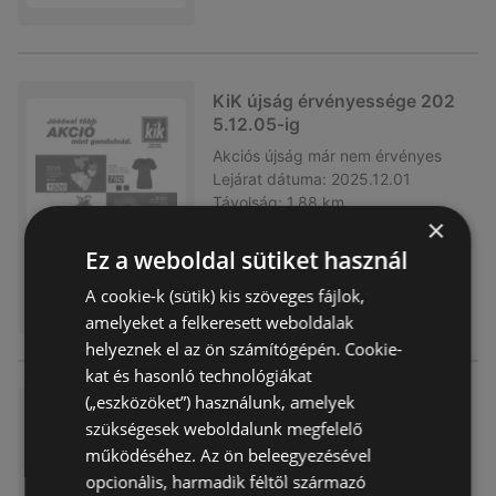
KiK újság érvényessége 202
5.12.05-ig
Akciós újság
már nem érvényes
Lejárat dátuma:
2025.12.01
Távolság:
1,88 km
×
Ez a weboldal sütiket használ
A cookie-k (sütik) kis szöveges fájlok,
amelyeket a felkeresett weboldalak
helyeznek el az ön számítógépén. Cookie-
kat és hasonló technológiákat
(„eszközöket”) használunk, amelyek
KiK újság érvényessége 202
szükségesek weboldalunk megfelelő
5.11.23-ig
működéséhez. Az ön beleegyezésével
Akciós újság
már nem érvényes
opcionális, harmadik féltől származó
Lejárat dátuma:
2025.11.23