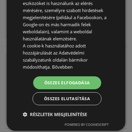
eszközöket is használunk az elérés
Távolság:
1,88 km
mérésére, személyre szabott hirdetések
megjelenítésére (például a Facebookon, a
Google-on és más harmadik felek
weboldalain), valamint a weboldal
használatának elemzésére.
A cookie-k használatához adott
hozzájárulását az Adatvédelmi
KiK újság érvényessége 202
szabályzatunk oldalán bármikor
5.11.23-ig
módosíthatja.
Bővebben
Akciós újság
már nem érvényes
Lejárat dátuma:
2025.11.23
ÖSSZES ELFOGADÁSA
Távolság:
1,88 km
ÖSSZES ELUTASÍTÁSA
RÉSZLETEK MEGJELENÍTÉSE
POWERED BY COOKIESCRIPT