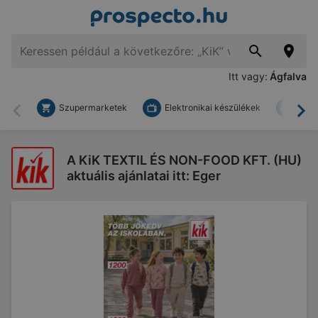
Itt vagy:
Ágfalva
Szupermarketek
Elektronikai készülékek
Bark
Vissza
To
A KiK TEXTIL ÉS NON-FOOD KFT. (HU)
aktuális ajánlatai itt: Eger