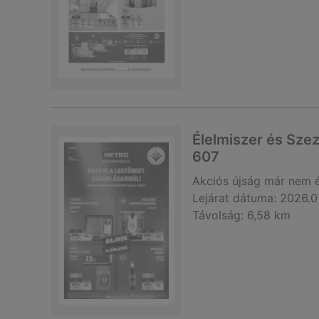
Élelmiszer és Sze
607
Akciós újság
már nem 
Lejárat dátuma:
2026.0
Távolság:
6,58 km