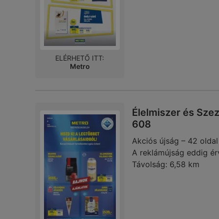
ELÉRHETŐ ITT:
Metro
Élelmiszer és Sze
608
Akciós újság – 42 oldal
A reklámújság eddig ér
Távolság:
6,58 km