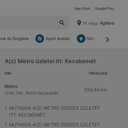
App Store
Google Play
Itt vagy:
Ágfalva
ok és Drogéria
Sport áruház
Más
Tovább
A(z) Metro üzletei itt: Kecskemét
CÍM
TÁVOLSÁG
Metro
254,44 km
Úrrét 236., 6000 Kecskemét
MUTASSA A(Z) METRO ÖSSZES ÜZLETÉT
ITT: KECSKEMÉT
MUTASSA A(Z) METRO ÖSSZES ÜZLETÉT