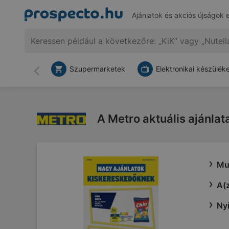
Ajánlatok és akciós újságok 
Szupermarketek
Elektronikai készülék
Vissza
A Metro aktuális ajánlat
Mut
A(z
Nyi