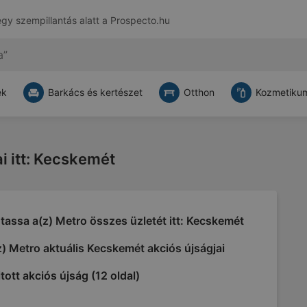
egy szempillantás alatt a
Prospecto.hu
ek
Barkács és kertészet
Otthon
Kozmetikum
ai itt: Kecskemét
assa a(z) Metro összes üzletét itt: Kecskemét
) Metro aktuális Kecskemét akciós újságjai
tott akciós újság (12 oldal)