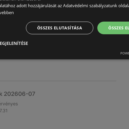
álatához adott hozzájárulását az Adatvédelmi szabályzatunk olda
vényes:
2026.08.31
vebben
ÖSSZES ELUTASÍTÁSA
ÖSSZES 
EGJELENÍTÉSE
POWE
nk 202606-07
érvényes
7.31