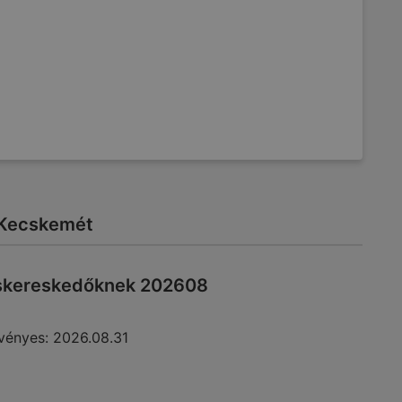
t: Kecskemét
iskereskedőknek 202608
vényes:
2026.08.31