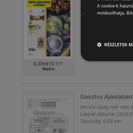
Akciós újság – 26 oldal
A cookie-k haszn
A reklámújság eddig ér
módosíthatja.
Bő
Távolság:
6,58 km
RÉSZLETEK M
ELÉRHETŐ ITT:
Metro
Gasztro Ajánlatai
Akciós újság
már nem 
Lejárat dátuma:
2026.0
Távolság:
6,58 km