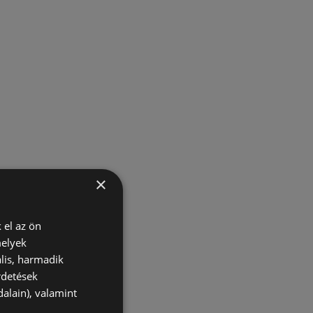
×
 el az ön
melyek
lis, harmadik
rdetések
alain), valamint