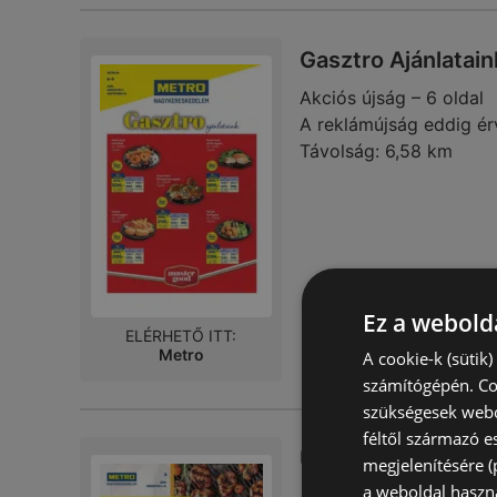
Gasztro Ajánlatai
Akciós újság – 6 oldal
A reklámújság eddig ér
Távolság:
6,58 km
Ez a webolda
ELÉRHETŐ ITT:
Metro
A cookie-k (sütik
számítógépén. Co
szükségesek webo
féltől származó e
Üdítő ajánlataink 
megjelenítésére 
a weboldal haszn