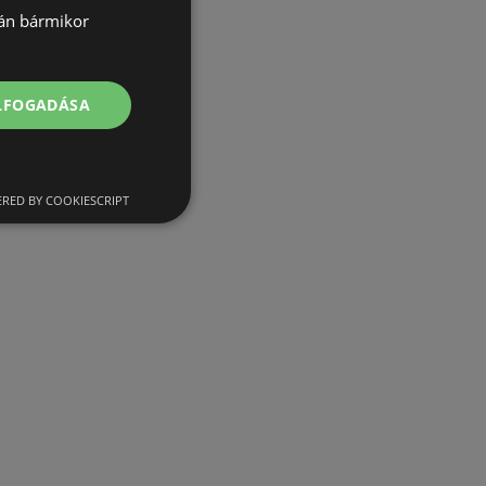
lán bármikor
ELFOGADÁSA
RED BY COOKIESCRIPT