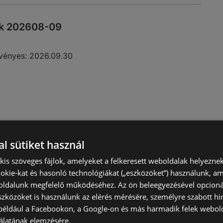
nk 202608-09
vényes:
2026.09.30
l sütiket használ
) kis szöveges fájlok, amelyeket a felkeresett weboldalak helyeznek
okie-kat és hasonló technológiákat („eszközöket”) használunk, a
ldalunk megfelelő működéséhez. Az ön beleegyezésével opcioná
szközöket is használunk az elérés mérésére, személyre szabott hi
a nyárra 202608
(például a Facebookon, a Google-on és más harmadik felek webold
álatának elemzésére.