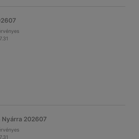
02607
érvényes
7.31
 a Nyárra 202607
érvényes
7.31