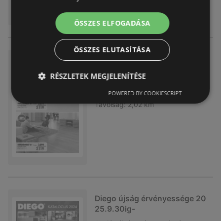
ÖSSZES ELFOGADÁSA
ÖSSZES ELUTASÍTÁSA
Diego újság érvényessége 20
25.10.31ig-
RÉSZLETEK MEGJELENÍTÉSE
Akciós újság
már nem érvényes
POWERED BY COOKIESCRIPT
Lejárat dátuma:
2025.10.31
Távolság:
2,02 km
Diego újság érvényessége 20
25.9.30ig-