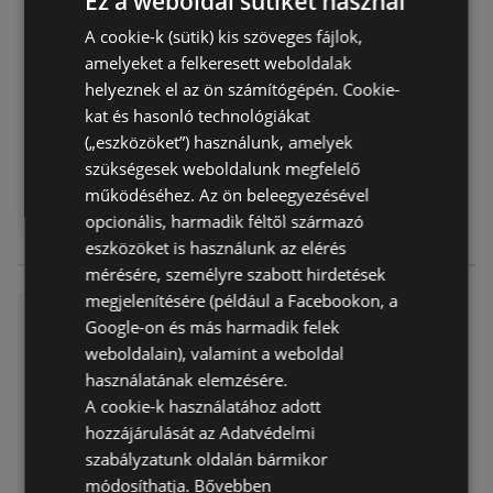
Ez a weboldal sütiket használ
Diego újság érvényessége 20
25.12.31ig-
A cookie-k (sütik) kis szöveges fájlok,
amelyeket a felkeresett weboldalak
Akciós újság
már nem érvényes
Lejárat dátuma:
2025.12.31
helyeznek el az ön számítógépén. Cookie-
Távolság:
2,02 km
kat és hasonló technológiákat
(„eszközöket”) használunk, amelyek
szükségesek weboldalunk megfelelő
működéséhez. Az ön beleegyezésével
opcionális, harmadik féltől származó
eszközöket is használunk az elérés
mérésére, személyre szabott hirdetések
megjelenítésére (például a Facebookon, a
Diego újság érvényessége 20
Google-on és más harmadik felek
25.11.30ig-
weboldalain), valamint a weboldal
Akciós újság
már nem érvényes
használatának elemzésére.
Lejárat dátuma:
2025.11.30
A cookie-k használatához adott
Távolság:
2,02 km
hozzájárulását az Adatvédelmi
szabályzatunk oldalán bármikor
módosíthatja.
Bővebben