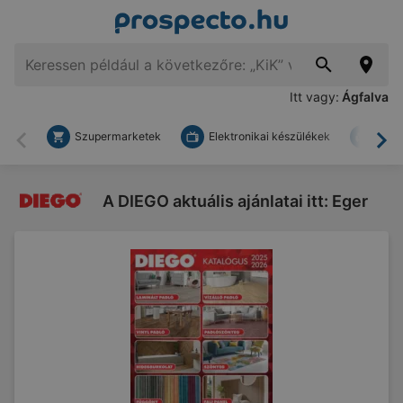
Itt vagy:
Ágfalva
Szupermarketek
Elektronikai készülékek
Bark
Vissza
To
A DIEGO aktuális ajánlatai itt: Eger