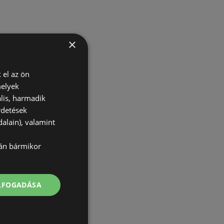
×
 el az ön
melyek
lis, harmadik
rdetések
alain), valamint
lán bármikor
ELFOGADÁSA