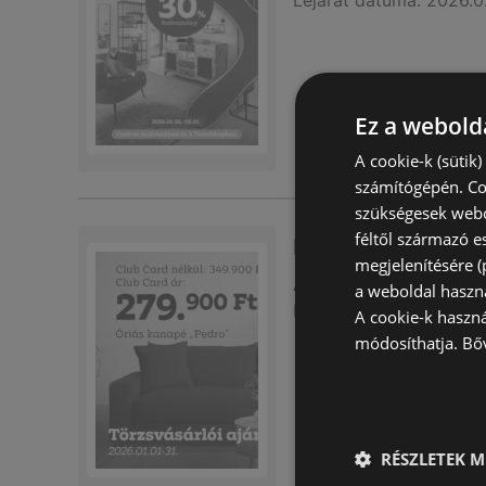
Lejárat dátuma:
2026.0
Ez a webolda
A cookie-k (sütik
számítógépén. Co
szükségesek webo
féltől származó e
Mömax újság érvé
megjelenítésére 
Akciós újság
már nem 
a weboldal haszn
Lejárat dátuma:
2026.0
A cookie-k haszn
módosíthatja.
Bő
RÉSZLETEK M