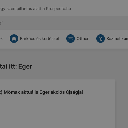
egy szempillantás alatt a
Prospecto.hu
ek
Barkács és kertészet
Otthon
Kozmetikum
i itt: Eger
) Mömax aktuális Eger akciós újságjai