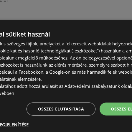
2.01
l sütiket használ
) kis szöveges fájlok, amelyeket a felkeresett weboldalak helyeznek
okie-kat és hasonló technológiákat („eszközöket”) használunk, a
ldalunk megfelelő működéséhez. Az ön beleegyezésével opcioná
szközöket is használunk az elérés mérésére, személyre szabott hi
nyessége 2026.01.31-ig
(például a Facebookon, a Google-on és más harmadik felek webold
érvényes
álatának elemzésére.
1.31
álatához adott hozzájárulását az Adatvédelmi szabályzatunk olda
vebben
ÖSSZES ELUTASÍTÁSA
ÖSSZES 
EGJELENÍTÉSE