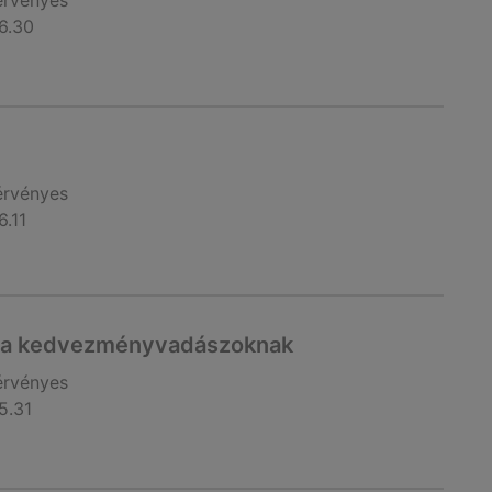
érvényes
6.30
érvényes
6.11
t a kedvezményvadászoknak
érvényes
5.31