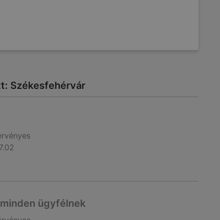
itt: Székesfehérvár
érvényes
7.02
 minden ügyfélnek