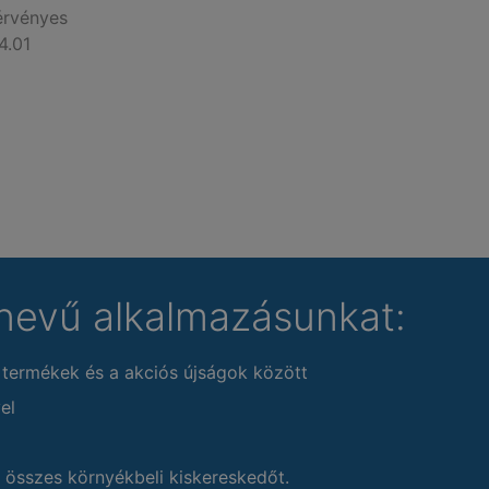
érvényes
4.01
nevű alkalmazásunkat:
 termékek és a akciós újságok között
el
 összes környékbeli kiskereskedőt.