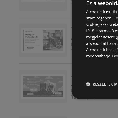
Ez a webolda
Távolság:
4,7 km
A cookie-k (sütik
számítógépén. Co
szükségesek webo
Takarítson meg mo
féltől származó e
megjelenítésére 
Akciós újság
már nem 
a weboldal haszn
Lejárat dátuma:
2026.0
A cookie-k haszn
Távolság:
4,7 km
módosíthatja.
Bő
A legjobb akcióink
RÉSZLETEK M
Akciós újság
már nem 
Lejárat dátuma:
2026.0
Távolság:
4,7 km