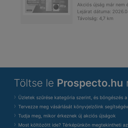
Akciós újság
már nem 
Lejárat dátuma:
2026.0
Távolság:
4,7 km
Töltse le
Prospecto.hu
Üzletek szűrése kategória szerint, és böngészés a
Tervezze meg vásárlását könyvjelzőink segítségév
Tudja meg, mikor érkeznek új akciós újságok
Most költözött ide? Térképünkön megtekintheti az