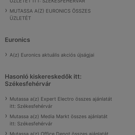
ÜZLETÉT ITT: SZÉKESFEHÉRVÁR
MUTASSA A(Z) EURONICS ÖSSZES
ÜZLETÉT
Euronics
A(z) Euronics aktuális akciós újságjai
Hasonló kiskereskedők itt:
Székesfehérvár
Mutassa a(z) Expert Electro összes ajánlatát
itt: Székesfehérvár
Mutassa a(z) Media Markt összes ajánlatát
itt: Székesfehérvár
Mutassa a(z) Office Depot összes ajánlatát