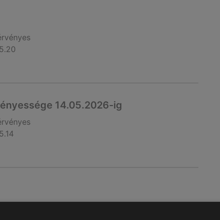
érvényes
5.20
vényessége 14.05.2026-ig
érvényes
5.14
érvényes
5.13