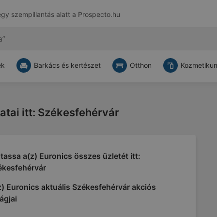
egy szempillantás alatt a
Prospecto.hu
ek
Barkács és kertészet
Otthon
Kozmetikum
atai itt: Székesfehérvár
assa a(z) Euronics összes üzletét itt:
ékesfehérvár
) Euronics aktuális Székesfehérvár akciós
ágjai