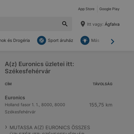
App Store
Google Play
Itt vagy:
Ágfalva
ok és Drogéria
Sport áruház
Más
Tovább
A(z) Euronics üzletei itt:
Székesfehérvár
CÍM
TÁVOLSÁG
Euronics
155,75 km
Holland fasor 1. 1., 8000, 8000
Székesfehérvár
MUTASSA A(Z) EURONICS ÖSSZES