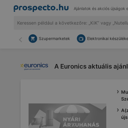
Ajánlatok és akciós újságok 
Szupermarketek
Elektronikai készülék
Vissza
A Euronics aktuális ajánl
Mut
Sz
A(z
újs