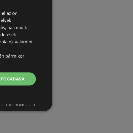
 el az ön
melyek
lis, harmadik
rdetések
alain), valamint
lán bármikor
ELFOGADÁSA
RED BY COOKIESCRIPT