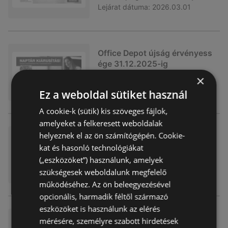
Lejárat dátuma:
2026.03.01
Office Depot újság érvényess
ége 31.12.2025-ig
×
Akciós újság
már nem érvényes
Lejárat dátuma:
2025.12.31
Ez a weboldal sütiket használ
A cookie-k (sütik) kis szöveges fájlok,
amelyeket a felkeresett weboldalak
helyeznek el az ön számítógépén. Cookie-
Office Depot újság érvényess
ége 30.11.2025-ig
kat és hasonló technológiákat
(„eszközöket”) használunk, amelyek
Akciós újság
már nem érvényes
szükségesek weboldalunk megfelelő
Lejárat dátuma:
2025.11.30
működéséhez. Az ön beleegyezésével
opcionális, harmadik féltől származó
eszközöket is használunk az elérés
Office Depot újság érvényess
mérésére, személyre szabott hirdetések