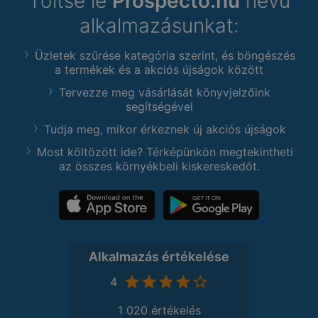
Töltse le
Prospecto.hu
nevű
alkalmazásunkat:
Üzletek szűrése kategória szerint, és böngészés
a termékek és a akciós újságok között
Tervezze meg vásárlását könyvjelzőink
segítségével
Tudja meg, mikor érkeznek új akciós újságok
Most költözött ide? Térképünkön megtekintheti
az összes környékbeli kiskereskedőt.
Alkalmazás értékelése
4
1 020 értékelés