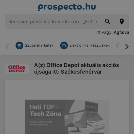
Itt vagy:
Ágfalva
Szupermarketek
Elektronikai készülékek
Bark
Vissza
To
A(z) Office Depot aktuális akciós
újsága itt: Székesfehérvár