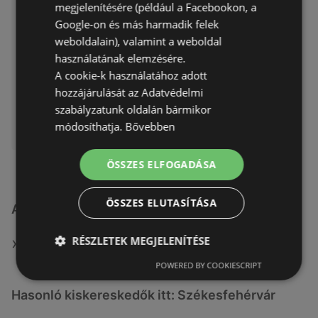
ége 14.09.2025-ig
megjelenítésére (például a Facebookon, a
Akciós újság
már nem érvényes
Google-on és más harmadik felek
Lejárat dátuma:
2025.09.14
weboldalain), valamint a weboldal
használatának elemzésére.
A cookie-k használatához adott
hozzájárulását az Adatvédelmi
szabályzatunk oldalán bármikor
módosíthatja.
Bővebben
ÖSSZES ELFOGADÁSA
ÖSSZES ELUTASÍTÁSA
A(z) Office Depot üzletei itt: Székesfehérvár
RÉSZLETEK MEGJELENÍTÉSE
MUTASSA A(Z) OFFICE DEPOT ÖSSZES ÜZLETÉT
POWERED BY COOKIESCRIPT
Hasonló kiskereskedők itt: Székesfehérvár