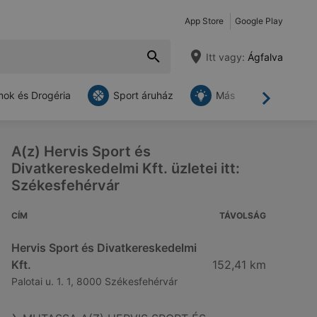
App Store
Google Play
Itt vagy:
Ágfalva
ok és Drogéria
Sport áruház
Más
Tovább
A(z) Hervis Sport és
Divatkereskedelmi Kft. üzletei itt:
Székesfehérvár
CÍM
TÁVOLSÁG
Hervis Sport és Divatkereskedelmi
Kft.
152,41 km
Palotai u. 1. 1, 8000 Székesfehérvár