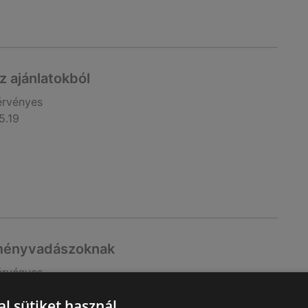
z ajánlatokból
érvényes
5.19
zményvadászoknak
érvényes
5.06
l sütiket használ