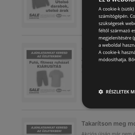
A cookie-k (sütik
számítógépén. Co
szükségesek webo
féltől származó e
megjelenítésére 
a weboldal haszn
Csúcsajánlatok a 
A cookie-k haszn
Akciós újság
már nem 
módosíthatja.
Bő
Lejárat dátuma:
2026.0
Távolság:
1,14 km
RÉSZLETEK M
Takarítson meg mo
Akciós újság
már nem 