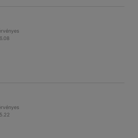
érvényes
6.08
érvényes
5.22