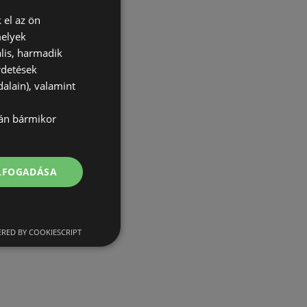
 el az ön
melyek
lis, harmadik
rdetések
alain), valamint
lán bármikor
ELFOGADÁSA
RED BY COOKIESCRIPT