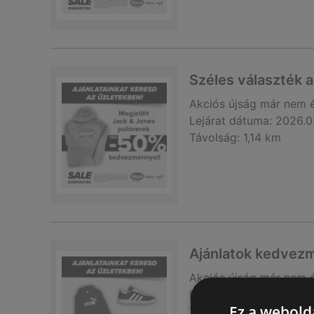
Széles választék a
Akciós újság
már nem 
Lejárat dátuma:
2026.0
Távolság:
1,14 km
Ajánlatok kedve
Akciós újság
már nem 
Lejárat dátuma:
2026.0
Ez a webolda
Távolság:
1,14 km