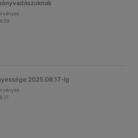
zményvadászoknak
érvényes
4.09
nyessége 2025.08.17-ig
érvényes
8.17