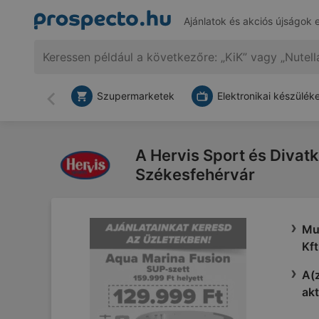
Ajánlatok és akciós újságok 
Szupermarketek
Elektronikai készülék
Vissza
A Hervis Sport és Divatke
Székesfehérvár
Mut
Kft
A(z
akt