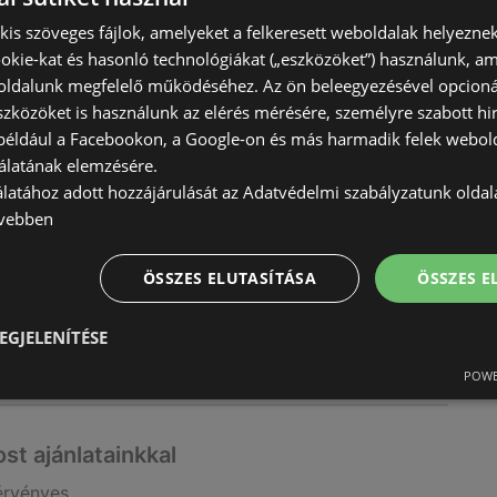
) kis szöveges fájlok, amelyeket a felkeresett weboldalak helyeznek
okie-kat és hasonló technológiákat („eszközöket”) használunk, a
ldalunk megfelelő működéséhez. Az ön beleegyezésével opcioná
szközöket is használunk az elérés mérésére, személyre szabott hi
(például a Facebookon, a Google-on és más harmadik felek webold
álatának elemzésére.
takarékosoknak
álatához adott hozzájárulását az Adatvédelmi szabályzatunk olda
érvényes
vebben
4.23
ÖSSZES ELUTASÍTÁSA
ÖSSZES 
EGJELENÍTÉSE
POWE
st ajánlatainkkal
érvényes