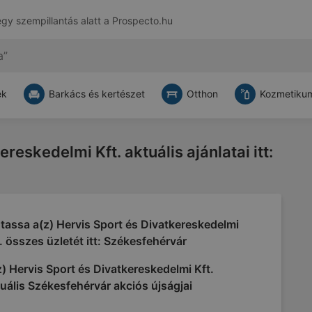
egy szempillantás alatt a
Prospecto.hu
ek
Barkács és kertészet
Otthon
Kozmetikum
reskedelmi Kft. aktuális ajánlatai itt:
assa a(z) Hervis Sport és Divatkereskedelmi
. összes üzletét itt: Székesfehérvár
) Hervis Sport és Divatkereskedelmi Kft.
uális Székesfehérvár akciós újságjai