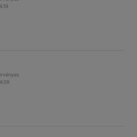
4.19
érvényes
4.09