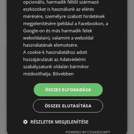
opcionális, harmadik féltől származó
eszközöket is használunk az elérés
mérésére, személyre szabott hirdetések
megjelenítésére (például a Facebookon, a
Google-on és más harmadik felek
weboldalain), valamint a weboldal
használatának elemzésére.
PatikaPlus újság érvényesség
A cookie-k használatához adott
e 2025.10.31-ig
hozzájárulását az Adatvédelmi
Akciós újság
már nem érvényes
szabályzatunk oldalán bármikor
Lejárat dátuma:
2025.10.31
módosíthatja.
Bővebben
Távolság:
0,29 km
ÖSSZES ELFOGADÁSA
ÖSSZES ELUTASÍTÁSA
RÉSZLETEK MEGJELENÍTÉSE
PatikaPlus újság érvényesség
POWERED BY COOKIESCRIPT