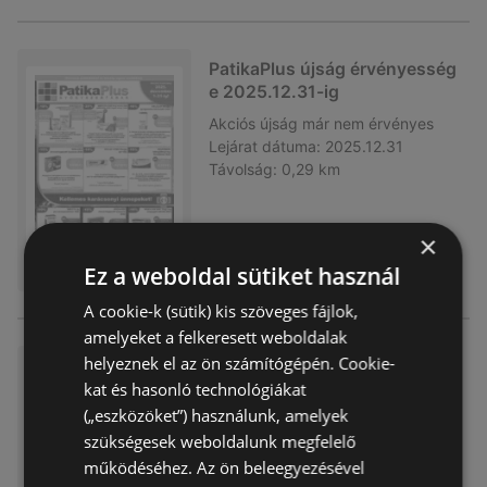
PatikaPlus újság érvényesség
e 2025.12.31-ig
Akciós újság
már nem érvényes
Lejárat dátuma:
2025.12.31
Távolság:
0,29 km
×
Ez a weboldal sütiket használ
A cookie-k (sütik) kis szöveges fájlok,
amelyeket a felkeresett weboldalak
helyeznek el az ön számítógépén. Cookie-
PatikaPlus újság érvényesség
e 2025.11.30-ig
kat és hasonló technológiákat
(„eszközöket”) használunk, amelyek
Akciós újság
már nem érvényes
szükségesek weboldalunk megfelelő
Lejárat dátuma:
2025.11.30
Távolság:
0,29 km
működéséhez. Az ön beleegyezésével