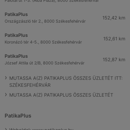
Palotai út 1-3. (Alba Plaza), 8000 Székesfehérvár
PatikaPlus
152,42 km
Országzászló tér 2., 8000 Székesfehérvár
PatikaPlus
152,61 km
Koronázó tér 4-5., 8000 Székesfehérvár
PatikaPlus
152,87 km
József Attila út 2/B, 8000 Székesfehérvár
MUTASSA A(Z) PATIKAPLUS ÖSSZES ÜZLETÉT ITT:
SZÉKESFEHÉRVÁR
MUTASSA A(Z) PATIKAPLUS ÖSSZES ÜZLETÉT
PatikaPlus
Weboldal: www.patikaplus.hu