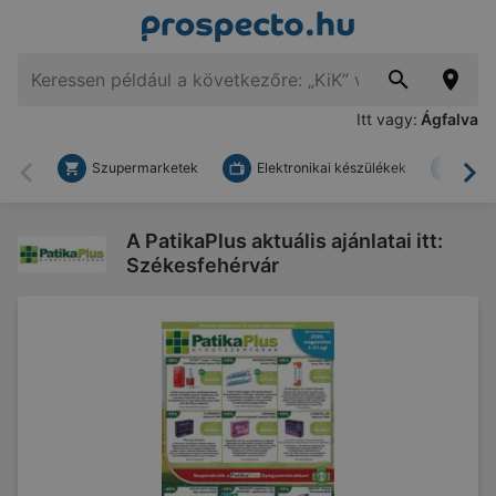
Itt vagy:
Ágfalva
Szupermarketek
Elektronikai készülékek
Bark
Vissza
To
A PatikaPlus aktuális ajánlatai itt:
Székesfehérvár