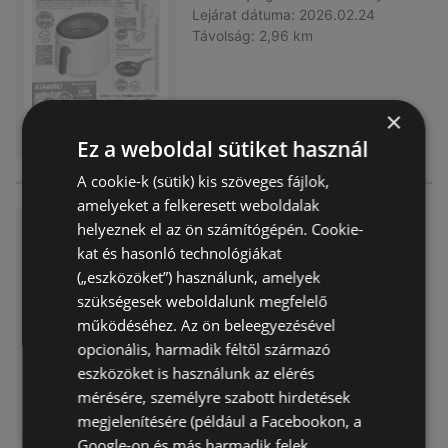
Lejárat dátuma:
2026.02.24
Távolság:
2,96 km
×
Ez a weboldal sütiket használ
A cookie-k (sütik) kis szöveges fájlok,
amelyeket a felkeresett weboldalak
TEDi újság érvényessége 202
helyeznek el az ön számítógépén. Cookie-
6.02.14-ig
kat és hasonló technológiákat
(„eszközöket”) használunk, amelyek
Akciós újság
már nem érvényes
Lejárat dátuma:
2026.02.14
szükségesek weboldalunk megfelelő
Távolság:
2,96 km
működéséhez. Az ön beleegyezésével
opcionális, harmadik féltől származó
eszközöket is használunk az elérés
mérésére, személyre szabott hirdetések
megjelenítésére (például a Facebookon, a
Google-on és más harmadik felek