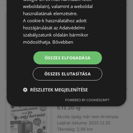
weboldalain), valamint a weboldal
használatának elemzésére.
TEDi újság érvényessége 202
A cookie-k használatához adott
6.01.18-ig
hozzájárulását az Adatvédelmi
Akciós újság
már nem érvényes
szabályzatunk oldalán bármikor
Lejárat dátuma:
2026.01.18
módosíthatja.
Bővebben
Távolság:
2,96 km
ÖSSZES ELFOGADÁSA
ÖSSZES ELUTASÍTÁSA
RÉSZLETEK MEGJELENÍTÉSE
POWERED BY COOKIESCRIPT
TEDi újság érvényessége 202
5.12.20-ig
Akciós újság
már nem érvényes
Lejárat dátuma:
2025.12.20
Távolság:
2,96 km