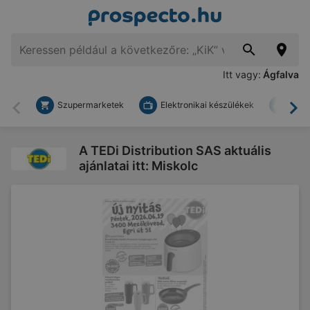
Itt vagy:
Ágfalva
Szupermarketek
Elektronikai készülékek
Bark
Vissza
To
A TEDi Distribution SAS aktuális
ajánlatai itt: Miskolc