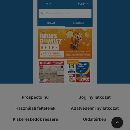
Prospecto.hu
Jogi nyilatkozat
Használati feltételek
Adatvédelmi nyilatkozat
Kiskereskedők részére
Oldaltérkép
A tete