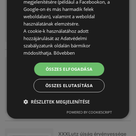
Akciós újság
már nem érvényes
megjelenítésére (például a Facebookon, a
Lejárat dátuma:
2026.04.12
Google-on és más harmadik felek
weboldalain), valamint a weboldal
használatának elemzésére.
A cookie-k használatához adott
hozzájárulását az Adatvédelmi
szabályzatunk oldalán bármikor
módosíthatja.
Bővebben
XXXLutz akciós
ÖSSZES ELFOGADÁSA
Akciós újság
már nem érvényes
Lejárat dátuma:
2026.04.04
ÖSSZES ELUTASÍTÁSA
RÉSZLETEK MEGJELENÍTÉSE
POWERED BY COOKIESCRIPT
XXXLutz újság érvényessége