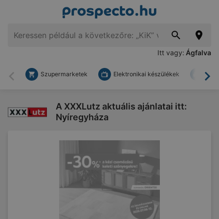
Itt vagy:
Ágfalva
Szupermarketek
Elektronikai készülékek
Bark
Vissza
To
A XXXLutz aktuális ajánlatai itt:
Nyíregyháza