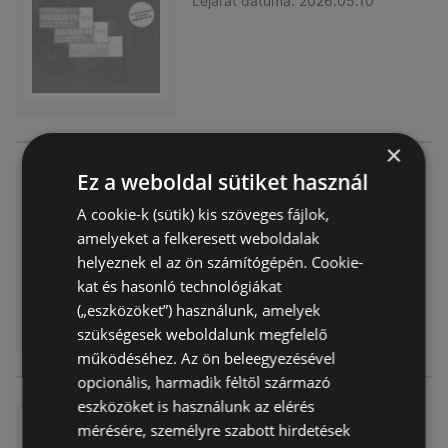
Lejárat dátuma:
2026.05.10
×
Ez a weboldal sütiket használ
XXXLutz akciós
A cookie-k (sütik) kis szöveges fájlok,
Akciós újság
már nem érvényes
Lejárat dátuma:
2026.04.19
amelyeket a felkeresett weboldalak
helyeznek el az ön számítógépén. Cookie-
kat és hasonló technológiákat
(„eszközöket”) használunk, amelyek
szükségesek weboldalunk megfelelő
működéséhez. Az ön beleegyezésével
opcionális, harmadik féltől származó
eszközöket is használunk az elérés
XXXLutz akciós
mérésére, személyre szabott hirdetések