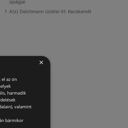
újságjai
A(z) Deichmann üzletei itt: Kecskemét
×
 el az ön
melyek
lis, harmadik
rdetések
alain), valamint
lán bármikor