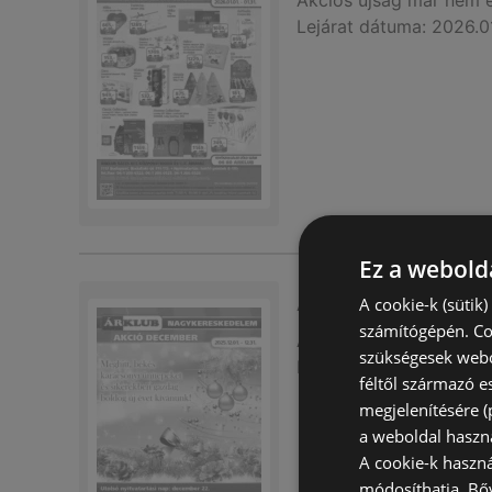
Akciós újság
már nem 
Lejárat dátuma:
2026.0
Ez a webolda
Arklub újság érvé
A cookie-k (sütik
számítógépén. Co
Akciós újság
már nem 
szükségesek webo
Lejárat dátuma:
2025.1
féltől származó e
megjelenítésére 
a weboldal haszn
A cookie-k haszn
módosíthatja.
Bő