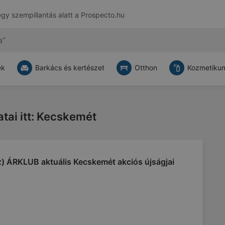
egy szempillantás alatt a
Prospecto.hu
ek
Barkács és kertészet
Otthon
Kozmetikum
tai itt: Kecskemét
z) ÁRKLUB aktuális Kecskemét akciós újságjai