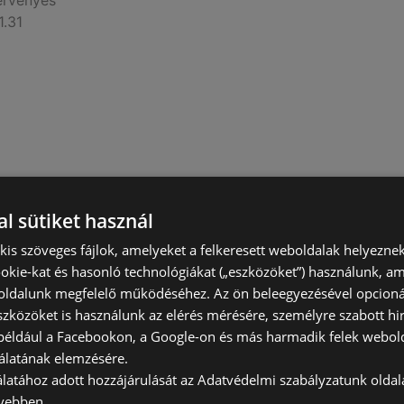
érvényes
1.31
l sütiket használ
nyessége 2025.12.31ig-
) kis szöveges fájlok, amelyeket a felkeresett weboldalak helyeznek
okie-kat és hasonló technológiákat („eszközöket”) használunk, a
érvényes
ldalunk megfelelő működéséhez. Az ön beleegyezésével opcioná
2.31
szközöket is használunk az elérés mérésére, személyre szabott hi
(például a Facebookon, a Google-on és más harmadik felek webold
álatának elemzésére.
álatához adott hozzájárulását az Adatvédelmi szabályzatunk olda
vebben