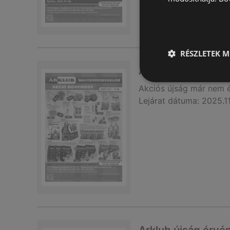
RÉSZLETEK M
Arklub újság érvé
Akciós újság
már nem 
Lejárat dátuma:
2025.1