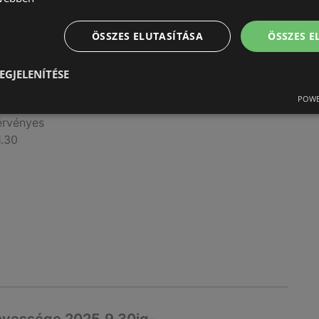
ÖSSZES ELUTASÍTÁSA
ÖSSZES 
EGJELENÍTÉSE
nyessége 2025.11.30ig-
POWE
érvényes
1.30