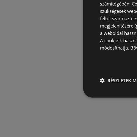
számítógépén. Co
szükségesek webo
féltől származó e
megjelenítésére 
a weboldal haszn
A cookie-k haszn
módosíthatja.
Bő
RÉSZLETEK M