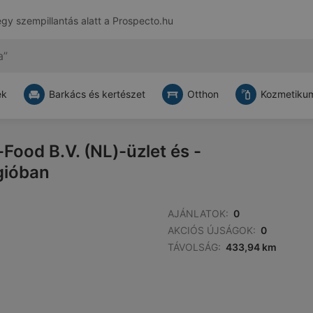
egy szempillantás alatt a
Prospecto.hu
ek
Barkács és kertészet
Otthon
Kozmetikum
Food B.V. (NL)-üzlet és -
égióban
AJÁNLATOK:
0
AKCIÓS ÚJSÁGOK:
0
TÁVOLSÁG:
433,94 km