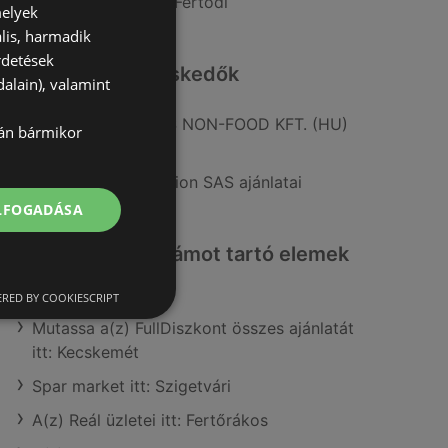
üzletei itt: Sopron-Fertődi
melyek
lis, harmadik
rdetések
Hasonló kiskereskedők
alain), valamint
A(z) KiK TEXTIL ÉS NON-FOOD KFT. (HU)
lán bármikor
ajánlatai
A(z) TEDi Distribution SAS ajánlatai
ELFOGADÁSA
Érdeklődésre számot tartó elemek
itt:
RED BY COOKIESCRIPT
Mutassa a(z) FullDiszkont összes ajánlatát
itt: Kecskemét
Spar market itt: Szigetvári
A(z) Reál üzletei itt: Fertőrákos