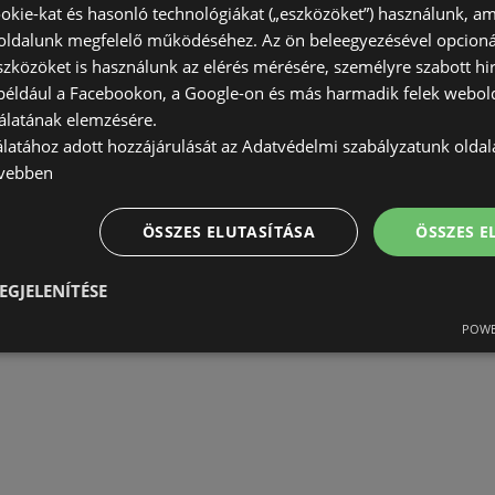
okie-kat és hasonló technológiákat („eszközöket”) használunk, a
ldalunk megfelelő működéséhez. Az ön beleegyezésével opcioná
szközöket is használunk az elérés mérésére, személyre szabott hi
(például a Facebookon, a Google-on és más harmadik felek webold
álatának elemzésére.
álatához adott hozzájárulását az Adatvédelmi szabályzatunk olda
vebben
ÖSSZES ELUTASÍTÁSA
ÖSSZES 
EGJELENÍTÉSE
POWE