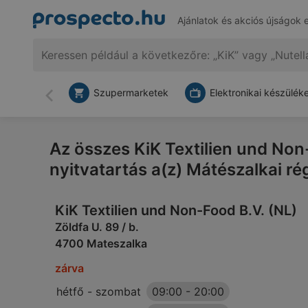
Ajánlatok és akciós újságok 
Szupermarketek
Elektronikai készülék
Vissza
Az összes KiK Textilien und Non-
nyitvatartás a(z) Mátészalkai r
KiK Textilien und Non-Food B.V. (NL)
Zöldfa U. 89 / b.
4700 Mateszalka
zárva
hétfő - szombat
09:00
-
20:00