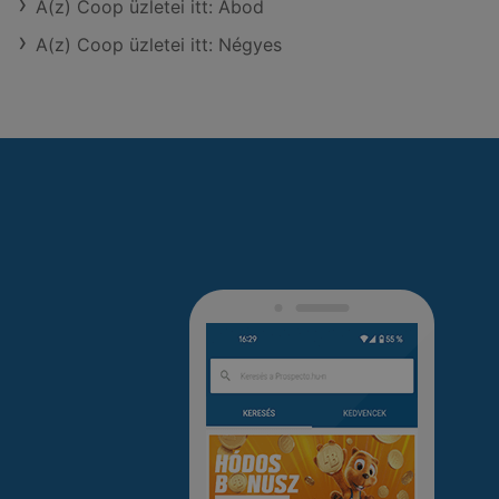
A(z) Coop üzletei itt: Abod
A(z) Coop üzletei itt: Négyes