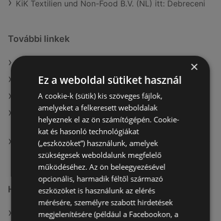
KiK Textilien und Non-Food B.V. (NL) itt: Debreceni
További linkek
A(z) KiK TEXTIL ÉS NON-FOOD KFT. (HU) ajánlatai
×
Ez a weboldal sütiket használ
A(z) TEDi Distribution SAS ajánlatai
A cookie-k (sütik) kis szöveges fájlok,
A(z) TEDi Distribution SAS aktuális akciós újságjai
amelyeket a felkeresett weboldalak
A(z) KiK TEXTIL ÉS NON-FOOD KFT. (HU) aktuális
helyeznek el az ön számítógépén. Cookie-
akciós újságjai
kat és hasonló technológiákat
A(z) KiK Textilien und Non-Food B.V. (NL) üzletei itt:
(„eszközöket”) használunk, amelyek
Sopron-Fertődi
szükségesek weboldalunk megfelelő
működéséhez. Az ön beleegyezésével
opcionális, harmadik féltől származó
Hasonló kiskereskedők
eszközöket is használunk az elérés
mérésére, személyre szabott hirdetések
A(z) KiK TEXTIL ÉS NON-FOOD KFT. (HU) ajánlatai
megjelenítésére (például a Facebookon, a