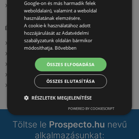
Google-on és más harmadik felek
A(z) TEDi Distribution SAS ajánlatai
weboldalain), valamint a weboldal
használatának elemzésére.
A cookie-k használatához adott
Érdeklődésre számot tartó elemek itt:
hozzájárulását az Adatvédelmi
szabályzatunk oldalán bármikor
Mutassa a(z) Aldi összes ajánlatát itt: Debrecen
módosíthatja.
Bővebben
A(z) Spar üzletei itt: Berettyóújfalu
ÖSSZES ELFOGADÁSA
A(z) AlphaZoo üzletei itt: Szolnok
A(z) Möbelix aktuális Nyíregyháza akciós újságjai
ÖSSZES ELUTASÍTÁSA
A(z) Spar market üzletei itt: Gyomaendrőd
RÉSZLETEK MEGJELENÍTÉSE
POWERED BY COOKIESCRIPT
Töltse le
Prospecto.hu
nevű
alkalmazásunkat: