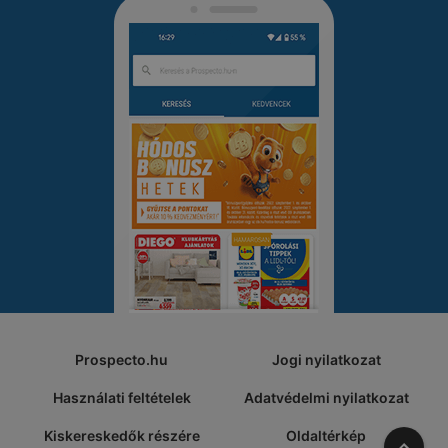
Prospecto.hu
Jogi nyilatkozat
Használati feltételek
Adatvédelmi nyilatkozat
Kiskereskedők részére
Oldaltérkép
A tete