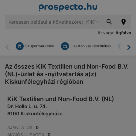
Itt vagy:
Ágfalva
Szupermarketek
Elektronikai készülékek
Bark
Vissza
To
Az összes KiK Textilien und Non-Food B.V.
(NL)-üzlet és -nyitvatartás a(z)
Kiskunfélegyházi régióban
KiK Textilien und Non-Food B.V. (NL)
Dr. Hollo L. u. 74.
6100 Kiskunfélegyháza
AJÁNLATOK:
0
AKCIÓS ÚJSÁGOK:
0