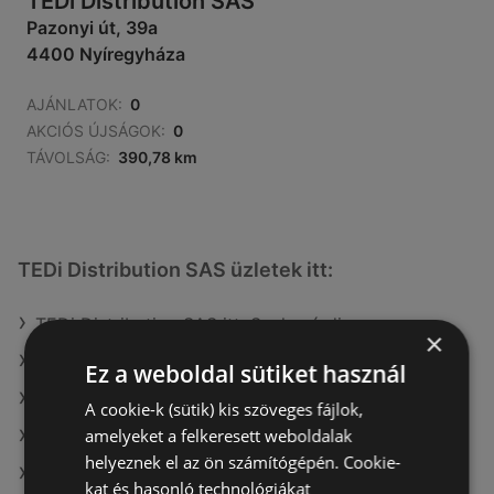
TEDi Distribution SAS
Pazonyi út, 39a
4400 Nyíregyháza
AJÁNLATOK:
0
AKCIÓS ÚJSÁGOK:
0
TÁVOLSÁG:
390,78 km
TEDi Distribution SAS üzletek itt:
TEDi Distribution SAS itt: Szekszárdi
×
TEDi Distribution SAS itt: Ceglédi
Ez a weboldal sütiket használ
TEDi Distribution SAS itt: Ráckevei
A cookie-k (sütik) kis szöveges fájlok,
amelyeket a felkeresett weboldalak
TEDi Distribution SAS itt: Érdi
helyeznek el az ön számítógépén. Cookie-
TEDi Distribution SAS itt: Hajdúhadházi
kat és hasonló technológiákat