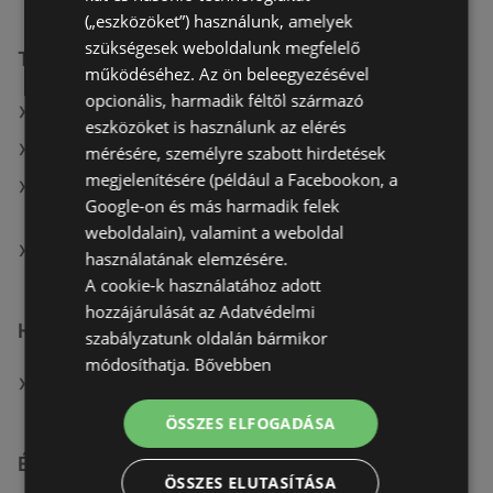
(„eszközöket”) használunk, amelyek
szükségesek weboldalunk megfelelő
További linkek
működéséhez. Az ön beleegyezésével
opcionális, harmadik féltől származó
A(z) TEDi Distribution SAS ajánlatai
eszközöket is használunk az elérés
A(z) KiK TEXTIL ÉS NON-FOOD KFT. (HU) ajánlatai
mérésére, személyre szabott hirdetések
megjelenítésére (például a Facebookon, a
A(z) KiK TEXTIL ÉS NON-FOOD KFT. (HU) aktuális
Google-on és más harmadik felek
akciós újságjai
weboldalain), valamint a weboldal
A(z) TEDi Distribution SAS üzletei itt: Szombathelyi
használatának elemzésére.
A cookie-k használatához adott
hozzájárulását az Adatvédelmi
Hasonló kiskereskedők
szabályzatunk oldalán bármikor
módosíthatja.
Bővebben
A(z) KiK TEXTIL ÉS NON-FOOD KFT. (HU) ajánlatai
ÖSSZES ELFOGADÁSA
Érdeklődésre számot tartó elemek itt:
ÖSSZES ELUTASÍTÁSA