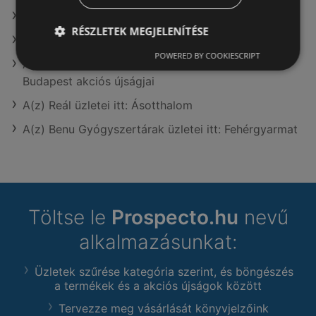
A(z) Lidl üzletei itt: Veresegyház
RÉSZLETEK MEGJELENÍTÉSE
A(z) Reál üzletei itt: Rábapordány
POWERED BY COOKIESCRIPT
A(z) KiK TEXTIL ÉS NON-FOOD KFT. (HU) aktuális
Budapest akciós újságjai
A(z) Reál üzletei itt: Ásotthalom
A(z) Benu Gyógyszertárak üzletei itt: Fehérgyarmat
Töltse le
Prospecto.hu
nevű
alkalmazásunkat:
Üzletek szűrése kategória szerint, és böngészés
a termékek és a akciós újságok között
Tervezze meg vásárlását könyvjelzőink