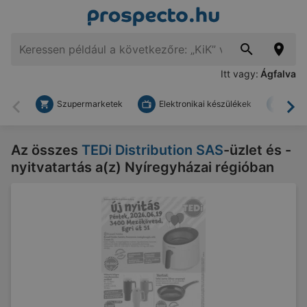
Itt vagy:
Ágfalva
Szupermarketek
Elektronikai készülékek
Bark
Vissza
To
Az összes
TEDi Distribution SAS
-üzlet és -
nyitvatartás a(z) Nyíregyházai régióban