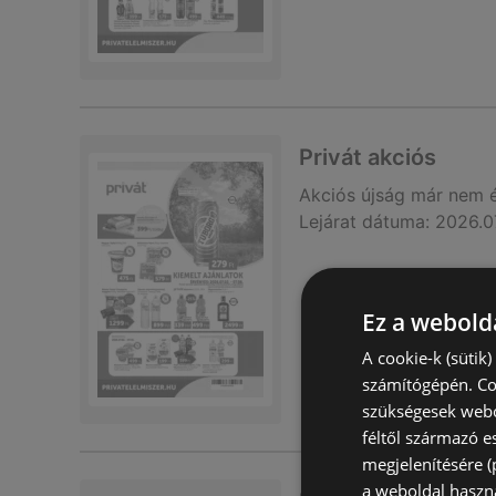
Privát akciós
Akciós újság
már nem 
Lejárat dátuma:
2026.0
Ez a webolda
A cookie-k (sütik
számítógépén. Co
szükségesek webo
féltől származó e
megjelenítésére 
a weboldal haszn