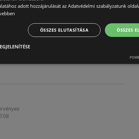
álatához adott hozzájárulását az Adatvédelmi szabályzatunk olda
érvényes
vebben
7.15
ÖSSZES ELUTASÍTÁSA
ÖSSZES 
EGJELENÍTÉSE
POWE
érvényes
7.08