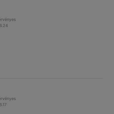
érvényes
6.24
érvényes
6.17