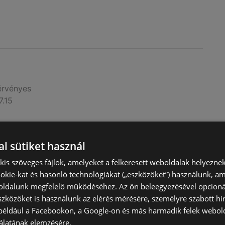
érvényes
7.15
l sütiket használ
) kis szöveges fájlok, amelyeket a felkeresett weboldalak helyeznek
okie-kat és hasonló technológiákat („eszközöket”) használunk, a
ldalunk megfelelő működéséhez. Az ön beleegyezésével opcioná
szközöket is használunk az elérés mérésére, személyre szabott hi
(például a Facebookon, a Google-on és más harmadik felek webold
álatának elemzésére.