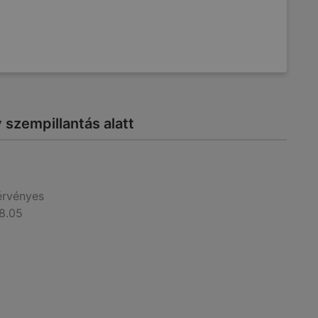
 szempillantás alatt
érvényes
8.05