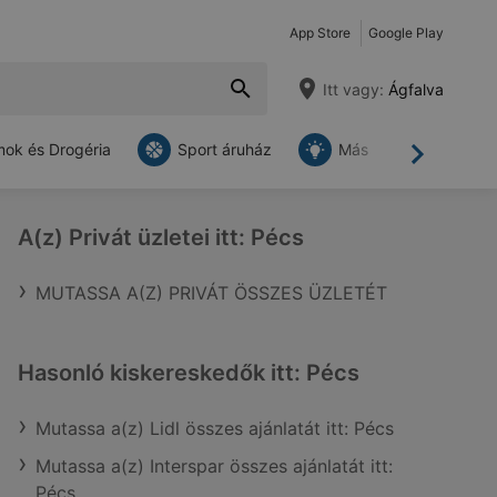
App Store
Google Play
Itt vagy:
Ágfalva
ok és Drogéria
Sport áruház
Más
Tovább
A(z) Privát üzletei itt: Pécs
MUTASSA A(Z) PRIVÁT ÖSSZES ÜZLETÉT
Hasonló kiskereskedők itt: Pécs
Mutassa a(z) Lidl összes ajánlatát itt: Pécs
Mutassa a(z) Interspar összes ajánlatát itt:
Pécs