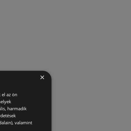
×
 el az ön
melyek
lis, harmadik
rdetések
alain), valamint