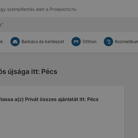
egy szempillantás alatt a
Prospecto.hu
ek
Barkács és kertészet
Otthon
Kozmetikum
ós újsága itt: Pécs
assa a(z) Privát összes ajánlatát itt: Pécs