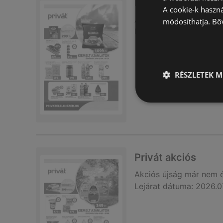
Privát akciós
A cookie-k haszn
Akciós újság
már nem 
módosíthatja.
Bő
Lejárat dátuma:
2026.0
RÉSZLETEK M
Privát akciós
Akciós újság
már nem 
Lejárat dátuma:
2026.0