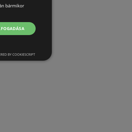
lán bármikor
ELFOGADÁSA
RED BY COOKIESCRIPT