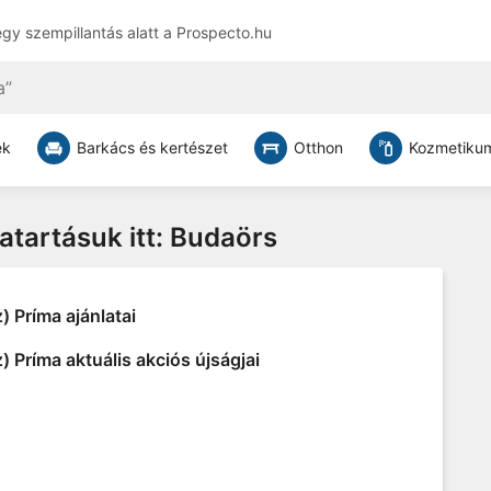
egy szempillantás alatt a
Prospecto.hu
ek
Barkács és kertészet
Otthon
Kozmetikum
vatartásuk itt: Budaörs
) Príma ajánlatai
) Príma aktuális akciós újságjai