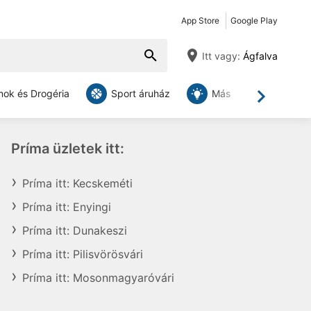
App Store
Google Play
Itt vagy:
Ágfalva
ok és Drogéria
Sport áruház
Más
Tovább
Príma üzletek itt:
Príma itt: Kecskeméti
Príma itt: Enyingi
Príma itt: Dunakeszi
Príma itt: Pilisvörösvári
Príma itt: Mosonmagyaróvári