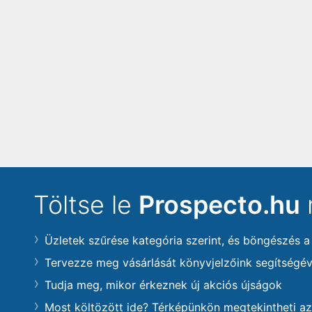
Töltse le
Prospecto.hu
Üzletek szűrése kategória szerint, és böngészés a
Tervezze meg vásárlását könyvjelzőink segítségév
Tudja meg, mikor érkeznek új akciós újságok
Most költözött ide? Térképünkön megtekintheti az