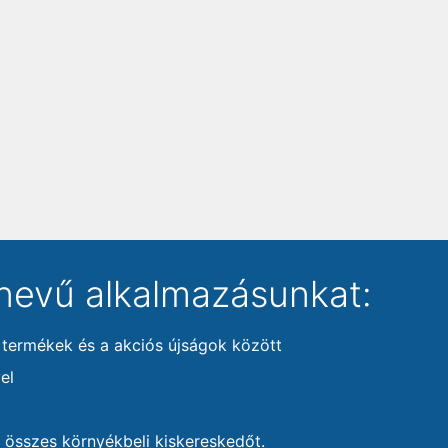
nevű alkalmazásunkat:
 termékek és a akciós újságok között
el
 összes környékbeli kiskereskedőt.