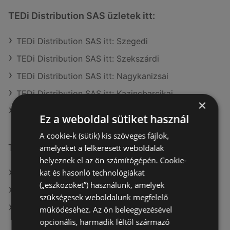
TEDi Distribution SAS üzletek itt:
TEDi Distribution SAS itt: Szegedi
TEDi Distribution SAS itt: Szekszárdi
TEDi Distribution SAS itt: Nagykanizsai
TEDi Distribution SAS itt: Kazincbarcikai
×
TEDi Distribution SAS itt: Ózdi
Ez a weboldal sütiket használ
A cookie-k (sütik) kis szöveges fájlok,
További linkek
amelyeket a felkeresett weboldalak
helyeznek el az ön számítógépén. Cookie-
kat és hasonló technológiákat
A(z) TEDi Distribution SAS ajánlatai
(„eszközöket”) használunk, amelyek
A(z) KiK TEXTIL ÉS NON-FOOD KFT. (HU) ajánlatai
szükségesek weboldalunk megfelelő
A(z) KiK TEXTIL ÉS NON-FOOD KFT. (HU) aktuális
működéséhez. Az ön beleegyezésével
akciós újságjai
opcionális, harmadik féltől származó