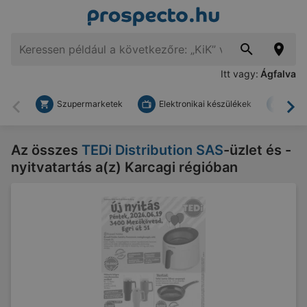
Itt vagy:
Ágfalva
Szupermarketek
Elektronikai készülékek
Bark
Vissza
To
Az összes
TEDi Distribution SAS
-üzlet és -
nyitvatartás a(z) Karcagi régióban