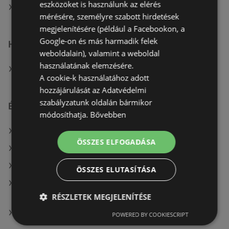
eszközöket is használunk az elérés
A(z) TEDi Distribution SAS üzletei itt: Szombathelyi
mérésére, személyre szabott hirdetések
megjelenítésére (például a Facebookon, a
Google-on és más harmadik felek
Hasonló kiskereskedők
weboldalain), valamint a weboldal
használatának elemzésére.
A(z) KiK TEXTIL ÉS NON-FOOD KFT. (HU) ajánlatai
A cookie-k használatához adott
hozzájárulását az Adatvédelmi
szabályzatunk oldalán bármikor
Érdeklődésre számot tartó elemek itt:
módosíthatja.
Bővebben
A(z) Gyöngy Patikak üzletei itt: Taktaharkány
ÖSSZES ELFOGADÁSA
A(z) Reál üzletei itt: Hantos
Penny-Market Kft. itt: Tatabányai
ÖSSZES ELUTASÍTÁSA
Mutassa a(z) KiK TEXTIL ÉS NON-FOOD KFT. (HU)
összes ajánlatát itt: Debrecen
RÉSZLETEK MEGJELENÍTÉSE
Aldi itt: Mohácsi
POWERED BY COOKIESCRIPT