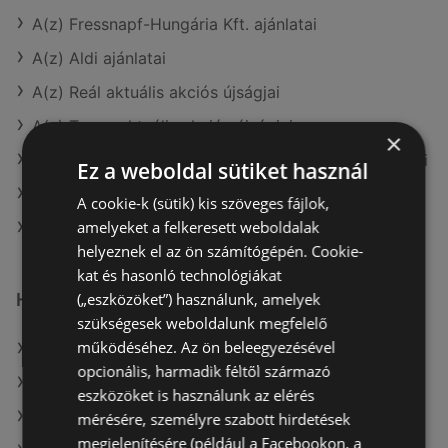
A(z) Fressnapf-Hungária Kft. ajánlatai
A(z) Aldi ajánlatai
A(z) Reál aktuális akciós újságjai
A(z) Tesco aktuális akciós újságjai
×
A(z) Fressnapf-Hungária Kft. aktuális akciós újságjai
Ez a weboldal sütiket használ
A(z) Family Frost aktuális akciós újságjai
A cookie-k (sütik) kis szöveges fájlok,
amelyeket a felkeresett weboldalak
A(z) Penny-Market Kft. aktuális akciós újságjai
helyeznek el az ön számítógépén. Cookie-
kat és hasonló technológiákat
(„eszközöket”) használunk, amelyek
Hasonló kiskereskedők
szükségesek weboldalunk megfelelő
működéséhez. Az ön beleegyezésével
A(z) COOP Szolnok Zrt. ajánlatai
opcionális, harmadik féltől származó
A(z) Fressnapf-Hungária Kft. ajánlatai
eszközöket is használunk az elérés
A(z) Ecofamily ajánlatai
mérésére, személyre szabott hirdetések
megjelenítésére (például a Facebookon, a