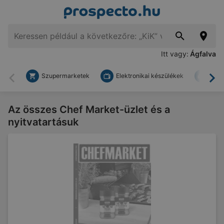
Itt vagy:
Ágfalva
Szupermarketek
Elektronikai készülékek
Bark
Vissza
To
Az összes Chef Market-üzlet és a
nyitvatartásuk