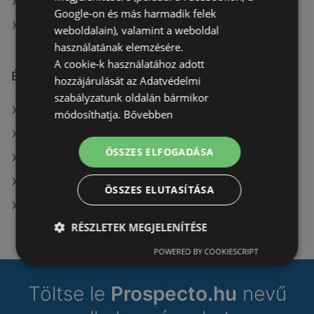
A(z) G'Roby ajánlatai
Google-on és más harmadik felek
A(z) Aldi ajánlatai
weboldalain), valamint a weboldal
használatának elemzésére.
A cookie-k használatához adott
Érdeklődésre számot tartó elemek itt:
hozzájárulását az Adatvédelmi
szabályzatunk oldalán bármikor
A(z) CBA üzletei itt: Helvécia
módosíthatja.
Bővebben
A(z) Tesco üzletei itt: Kiskunfélegyháza
ÖSSZES ELFOGADÁSA
dm itt: Tatabányai
A(z) Alma Gyógyszertárak üzletei itt: Kisnána
ÖSSZES ELUTASÍTÁSA
Euronics itt: Jászberényi
RÉSZLETEK MEGJELENÍTÉSE
POWERED BY COOKIESCRIPT
Töltse le
Prospecto.hu
nevű