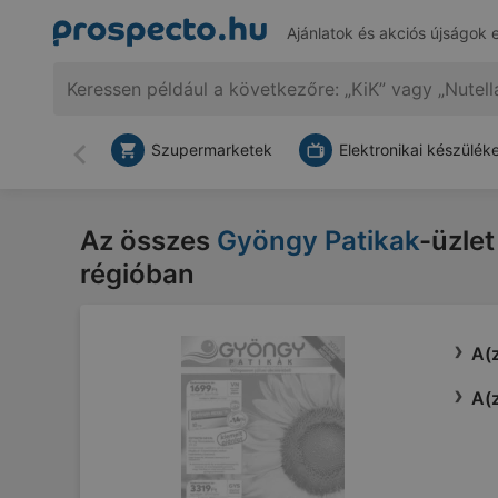
Ajánlatok és akciós újságok 
Szupermarketek
Elektronikai készülék
Vissza
Az összes
Gyöngy Patikak
-üzlet
régióban
A(z
A(z