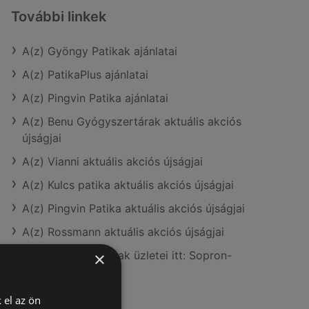
További linkek
A(z) Gyöngy Patikak ajánlatai
A(z) PatikaPlus ajánlatai
A(z) Pingvin Patika ajánlatai
A(z) Benu Gyógyszertárak aktuális akciós
újságjai
A(z) Vianni aktuális akciós újságjai
A(z) Kulcs patika aktuális akciós újságjai
A(z) Pingvin Patika aktuális akciós újságjai
A(z) Rossmann aktuális akciós újságjai
A(z) Gyöngy Patikak üzletei itt: Sopron-
×
Fertődi
 el az ön