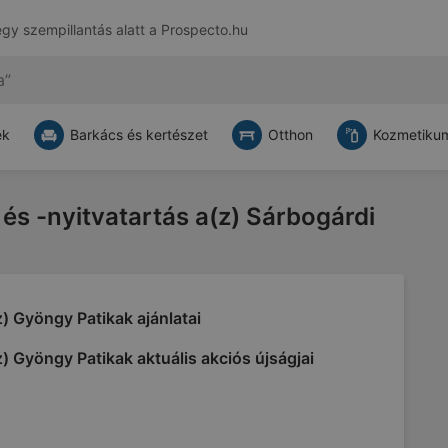
egy szempillantás alatt a
Prospecto.hu
ek
Barkács és kertészet
Otthon
Kozmetikum
 és -nyitvatartás a(z) Sárbogárdi
) Gyöngy Patikak ajánlatai
) Gyöngy Patikak aktuális akciós újságjai