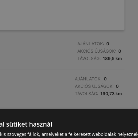
AJÁNLATOK:
0
AKCIÓS ÚJSÁGOK:
0
TÁVOLSÁG:
189,5 km
AJÁNLATOK:
0
AKCIÓS ÚJSÁGOK:
0
TÁVOLSÁG:
190,73 km
l sütiket használ
) kis szöveges fájlok, amelyeket a felkeresett weboldalak helyeznek