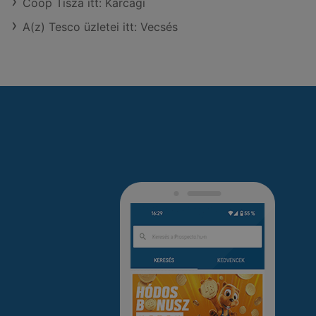
Coop Tisza itt: Karcagi
A(z) Tesco üzletei itt: Vecsés