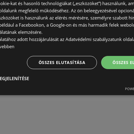
okie-kat és hasonló technológiákat („eszközöket”) használunk, a
ldalunk megfelelő működéséhez. Az ön beleegyezésével opcioná
szközöket is használunk az elérés mérésére, személyre szabott hi
(például a Facebookon, a Google-on és más harmadik felek webold
álatának elemzésére.
álatához adott hozzájárulását az Adatvédelmi szabályzatunk olda
vebben
ÖSSZES ELUTASÍTÁSA
ÖSSZES 
EGJELENÍTÉSE
POWE