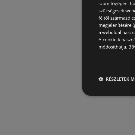
számítógépén. Co
szükségesek webo
féltől származó e
megjelenítésére 
a weboldal haszn
A cookie-k haszn
módosíthatja.
Bő
RÉSZLETEK M