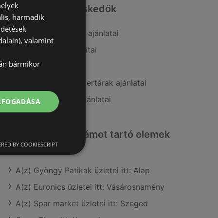
melyek
Hasonló kiskereskedők
lis, harmadik
rdetések
A(z) Pingvin Patika ajánlatai
alain), valamint
A(z) Douglas ajánlatai
lán bármikor
A(z) dm ajánlatai
A(z) Benu Gyógyszertárak ajánlatai
A(z) Kulcs patika ajánlatai
ELFOGADÁSA
Érdeklődésre számot tartó elemek
itt:
RED BY COOKIESCRIPT
A(z) Gyöngy Patikak üzletei itt: Alap
A(z) Euronics üzletei itt: Vásárosnamény
A(z) Spar market üzletei itt: Szeged