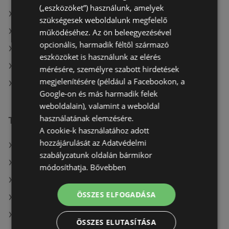
(„eszközöket”) használunk, amelyek
Rossmann itt: Kiskőrösi
szükségesek weboldalunk megfelelő
Rossmann itt: Szigetvári
működéséhez. Az ön beleegyezésével
opcionális, harmadik féltől származó
Rossmann itt: Komáromi
eszközöket is használunk az elérés
Rossmann itt: Veszprémi
mérésére, személyre szabott hirdetések
megjelenítésére (például a Facebookon, a
Rossmann itt: Hevesi
Google-on és más harmadik felek
weboldalain), valamint a weboldal
használatának elemzésére.
További linkek
A cookie-k használatához adott
hozzájárulását az Adatvédelmi
A(z) Rossmann ajánlatai
szabályzatunk oldalán bármikor
A(z) goods market ajánlatai
módosíthatja.
Bővebben
A(z) dm ajánlatai
ÖSSZES ELFOGADÁSA
A(z) Crystal nails aktuális akciós újságjai
A(z) Vianni aktuális akciós újságjai
ÖSSZES ELUTASÍTÁSA