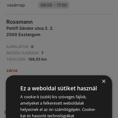
vasárnap
08:00
-
17:00
Rossmann
Petőfi Sándor utca 2. 2.
2500 Esztergom
AJÁNLATOK:
0
AKCIÓS ÚJSÁGOK:
7
TÁVOLSÁG:
166,55 km
zárva
hétfő - péntek
08:00
-
19:00
×
Ez a weboldal sütiket használ
szombat
08:00
-
14:00
A cookie-k (sütik) kis szöveges fájlok,
amelyeket a felkeresett weboldalak
helyeznek el az ön számítógépén. Cookie-
Rossmann üzletek itt:
kat és hasonló technológiákat