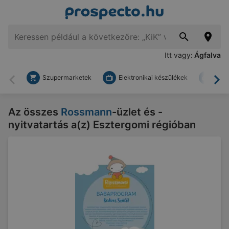
Itt vagy:
Ágfalva
Szupermarketek
Elektronikai készülékek
Bark
Vissza
To
Az összes
Rossmann
-üzlet és -
nyitvatartás a(z) Esztergomi régióban