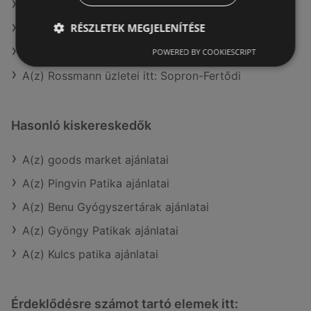
A(z) Pingvin Patika aktuális akciós újságjai
RÉSZLETEK MEGJELENÍTÉSE
A(z) Oriflame aktuális akciós újságjai
A(z) Douglas aktuális akciós újságjai
POWERED BY COOKIESCRIPT
A(z) Rossmann üzletei itt: Sopron-Fertődi
Hasonló kiskereskedők
A(z) goods market ajánlatai
A(z) Pingvin Patika ajánlatai
A(z) Benu Gyógyszertárak ajánlatai
A(z) Gyöngy Patikak ajánlatai
A(z) Kulcs patika ajánlatai
Érdeklődésre számot tartó elemek itt: